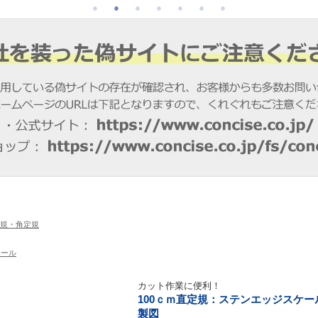
規・角定規
ケール
カット作業に便利！
100ｃｍ直定規：ステンエッジスケー
製図