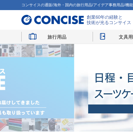
コンサイスの通販/海外・国内の旅行用品/アイデア事務用品/機
創業60年の経験と
技術が光るコンサイス
旅行用品
文具