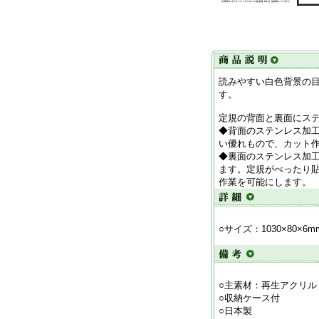
読みやすい白色背景の目
す。
定規の背面と裏面にス
◆背面のステンレス加
い優れもので、カット
◆裏面のステンレス加
ます。定規がべったり
作業を可能にします。
○サイズ：1030×80×6m
○主素材：再生アクリル
○収納ケース付
○日本製