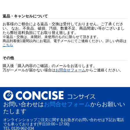
返品・キャンセルについて
お客様のご都合による返品・交換は受付しておりません。ご了承くださ
い。 なお、不良品、破損、汚損、数量不足、商品間違い等がございまし
たら弊社送料負担にてお取り替え致します。
※返品・交換は、未開封、未使用のものに限らせて頂きます。
商品到着後1週間以内にお電話、電子メールにてご連絡ください。詳しい内容は
こちら
その他
購入後「購入内容のご確認」のメールをお送りします。
万が一メールが届かない場合は
お問合せフォーム
からご連絡ください。
お問い合わせは
お問合せフォーム
からお願いい
たします
オンラインショップご注文に関するお急ぎのお問い合わせは下記お電話
でも承っております(平日10:00～17:00)
TEL 0120-962-034