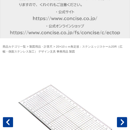
商品カテゴリ一覧
>
製図用品・計算尺
> 20×10ｃｍ角定規：ステンエッジスケール20R（広
幅・側面ステンレス加工） デザイン文具 事務用品 製図