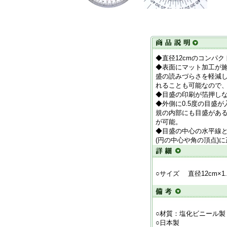
◆直径12cmのコンパ
◆表面にマット加工が
盛の読みづらさを軽減
れることも可能なので
◆目盛の印刷が箔押し
◆外側に0.5度の目盛
規の内部にも目盛があ
が可能。
◆目盛の中心の水平線
(円の中心や角の頂点)
○サイズ 直径12cm×1.
○材質：塩化ビニール製
○日本製