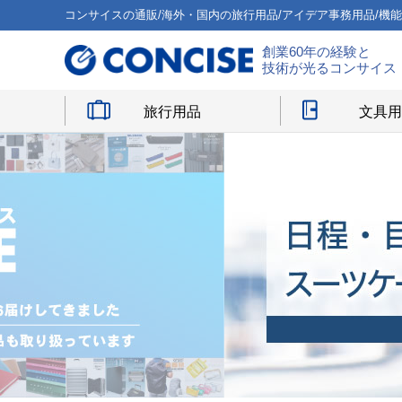
コンサイスの通販/海外・国内の旅行用品/アイデア事務用品/機
創業60年の経験と
技術が光るコンサイス
旅行用品
文具