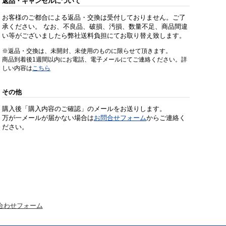
返品・キャンセルについて
お客様のご都合による返品・交換は受付しておりません。ご了
承ください。 なお、不良品、破損、汚損、数量不足、商品間違
い等がございましたら弊社送料負担にてお取り替え致します。
※返品・交換は、未開封、未使用のものに限らせて頂きます。
商品到着後1週間以内にお電話、電子メールにてご連絡ください。詳
しい内容は
こちら
その他
購入後「購入内容のご確認」のメールをお送りします。
万が一メールが届かない場合は
お問合せフォーム
からご連絡く
ださい。
合わせフォーム