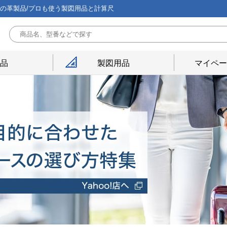
能の革製品/プロも使う製図用品と計算尺
用品
製図用品
マイペー