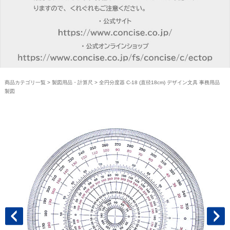
商品カテゴリ一覧
>
製図用品・計算尺
> 全円分度器 C-18 (直径18cm) デザイン文具 事務用品
製図