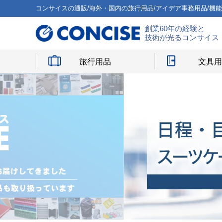
コンサイスの通販/海外・国内の旅行用品/アイデア事務用品/機
創業60年の経験と
技術が光るコンサイス
旅行用品
文具