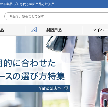
能の革製品/プロも使う製図用品と計算尺
用品
製図用品
マイペー