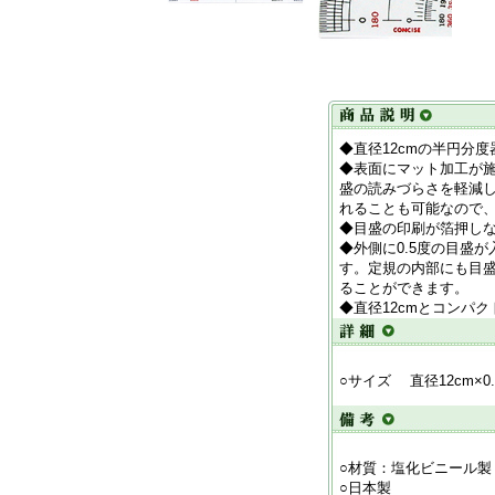
◆直径12cmの半円分度
◆表面にマット加工が
盛の読みづらさを軽減
れることも可能なので
◆目盛の印刷が箔押し
◆外側に0.5度の目盛
す。定規の内部にも目
ることができます。
◆直径12cmとコンパ
○サイズ 直径12cm×0.
○材質：塩化ビニール製
○日本製