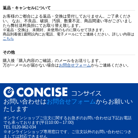
返品・キャンセルについて
お客様のご都合による返品・交換は受付しておりません。ご了承くださ
い。 なお、不良品、破損、汚損、数量不足、商品間違い等がございまし
たら弊社送料負担にてお取り替え致します。
※返品・交換は、未開封、未使用のものに限らせて頂きます。
商品到着後1週間以内にお電話、電子メールにてご連絡ください。詳しい内容は
こちら
その他
購入後「購入内容のご確認」のメールをお送りします。
万が一メールが届かない場合は
お問合せフォーム
からご連絡ください。
お問い合わせは
お問合せフォーム
からお願いい
たします
オンラインショップご注文に関するお急ぎのお問い合わせは下記お電話
でも承っております(平日10:00～17:00)
TEL 0120-962-034
※オンラインショップ専用窓口です、ご注文以外のお問い合わせにつき
ましては対応できません