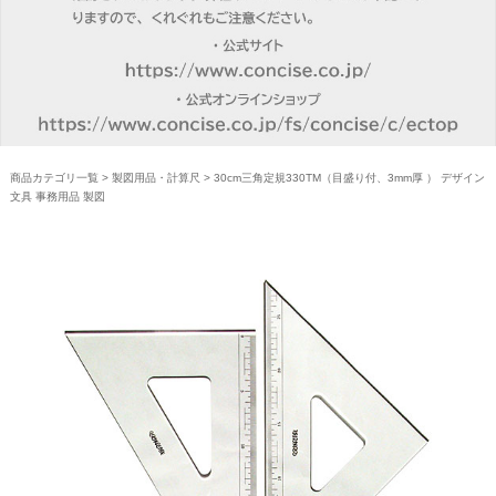
商品カテゴリ一覧
>
製図用品・計算尺
> 30cm三角定規330TM（目盛り付、3mm厚 ） デザイン
文具 事務用品 製図