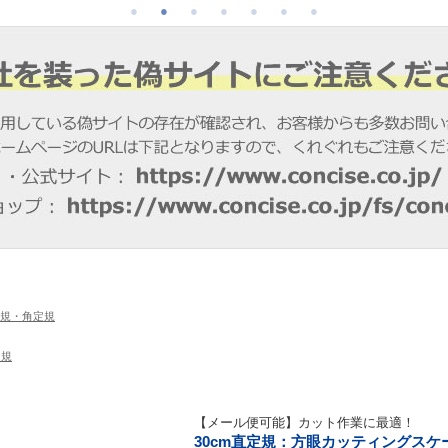
規・角定規
定規
【メール便可能】カット作業に最適！
30cm直定規：方眼カッティングスケー