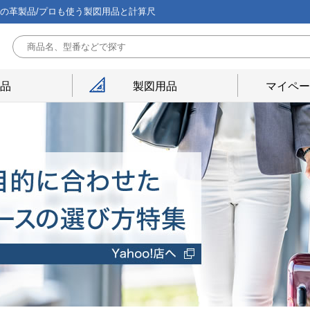
能の革製品/プロも使う製図用品と計算尺
用品
製図用品
マイペー