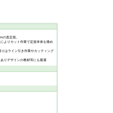
cmの直定規。
工によりカット作業で定規本体を痛め
盛りはライン引き作業やカッティング
てありデザインの教材等にも最適