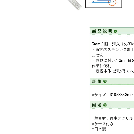
5mm方眼、溝入りの30
・背面のステンレス加
ません
・両側に付いた1mm目
作業に便利
・定規本体に溝が引い
○サイズ 310×35×3mm
○主素材：再生アクリル
○ケース付き
○日本製