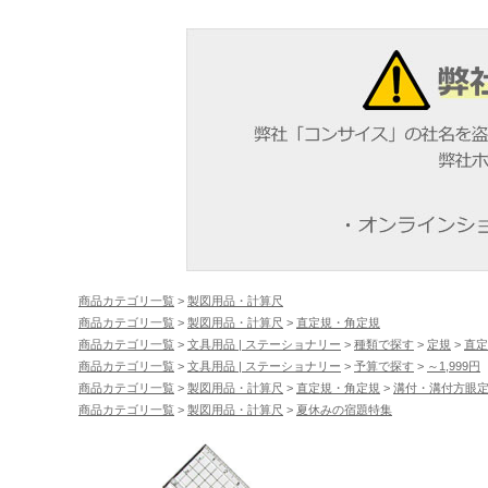
商品カテゴリ一覧
>
製図用品・計算尺
商品カテゴリ一覧
>
製図用品・計算尺
>
直定規・角定規
商品カテゴリ一覧
>
文具用品 | ステーショナリー
>
種類で探す
>
定規
>
直定
商品カテゴリ一覧
>
文具用品 | ステーショナリー
>
予算で探す
>
～1,999円
商品カテゴリ一覧
>
製図用品・計算尺
>
直定規・角定規
>
溝付・溝付方眼
商品カテゴリ一覧
>
製図用品・計算尺
>
夏休みの宿題特集