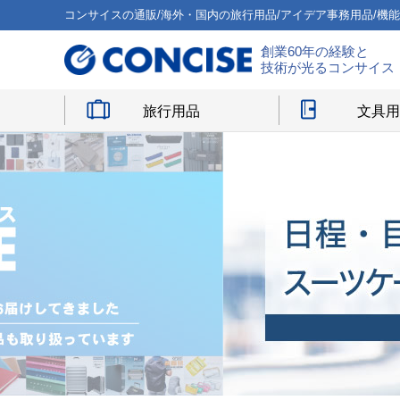
コンサイスの通販/海外・国内の旅行用品/アイデア事務用品/機
創業60年の経験と
技術が光るコンサイス
旅行用品
文具