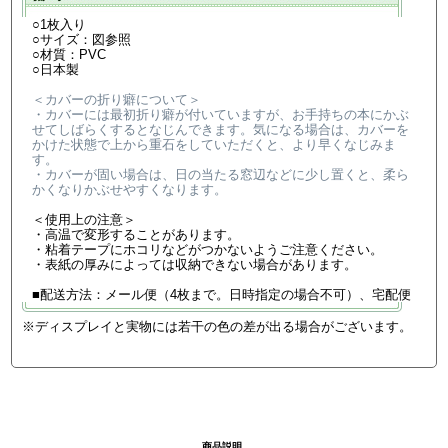
○1枚入り
○サイズ：図参照
○材質：PVC
○日本製
＜カバーの折り癖について＞
・カバーには最初折り癖が付いていますが、お手持ちの本にかぶ
せてしばらくするとなじんできます。気になる場合は、カバーを
かけた状態で上から重石をしていただくと、より早くなじみま
す。
・カバーが固い場合は、日の当たる窓辺などに少し置くと、柔ら
かくなりかぶせやすくなります。
＜使用上の注意＞
・高温で変形することがあります。
・粘着テープにホコリなどがつかないようご注意ください。
・表紙の厚みによっては収納できない場合があります。
■配送方法：メール便（4枚まで。日時指定の場合不可）、宅配便
※ディスプレイと実物には若干の色の差が出る場合がございます。
商品説明