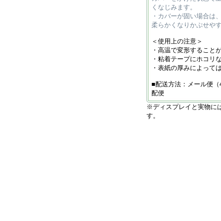
くなじみます。
・カバーが固い場合は
柔らかくなりかぶせや
＜使用上の注意＞
・高温で変形すること
・粘着テープにホコリ
・表紙の厚みによって
■配送方法：メール便（
配便
※ディスプレイと実物に
す。