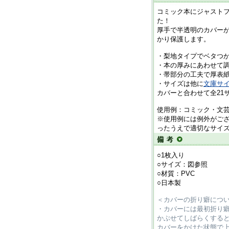
コミック本にジャスト
た！
厚手で半透明のカバー
かり保護します。
・梨地タイプでベタつ
・本の厚みにあわせて
・帯部分の工夫で厚表
・サイズは他に
文庫サ
カバーと合わせて全21
使用例：コミック・文
※使用例には例外がご
ったうえで適切なサイ
○1枚入り
○サイズ：図参照
○材質：PVC
○日本製
＜カバーの折り癖につ
・カバーには最初折り
かぶせてしばらくする
カバーをかけた状態で