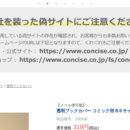
ー
>
透明ブックカバー
【メール便可能】
透明ブックカバー コミック用 B６サイ
商品番号 330936
319円
通常価格
(税込)