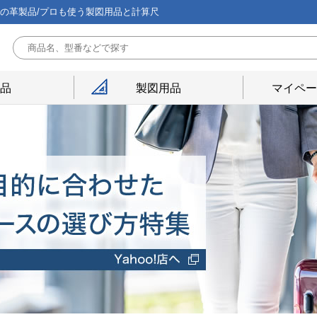
能の革製品/プロも使う製図用品と計算尺
用品
製図用品
マイペー