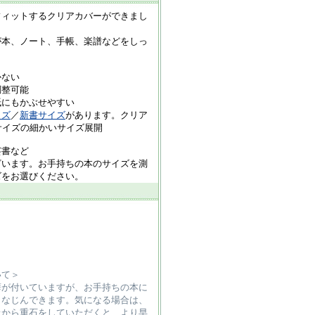
フィットするクリアカバーができまし
が本、ノート、手帳、楽譜などをしっ
かない
調整可能
紙にもかぶせやすい
イズ
／
新書サイズ
があります。クリア
サイズの細かいサイズ展開
芸書など
ざいます。お手持ちの本のサイズを測
ズをお選びください。
いて＞
癖が付いていますが、お手持ちの本に
となじんできます。気になる場合は、
上から重石をしていただくと、より早