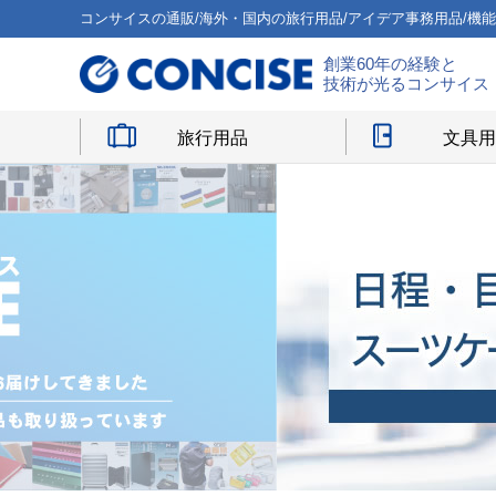
コンサイスの通販/海外・国内の旅行用品/アイデア事務用品/機
創業60年の経験と
技術が光るコンサイス
旅行用品
文具