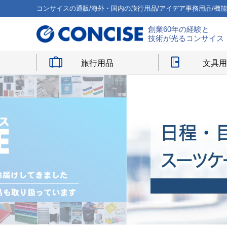
コンサイスの通販/海外・国内の旅行用品/アイデア事務用品/機
創業60年の経験と
技術が光るコンサイス
旅行用品
文具