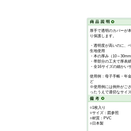
厚手で透明のカバーが
り保護します。
・透明度が高いのに、
生地使用
・本の厚み（10～30
・帯部分の工夫で厚表
・全16サイズの細かい
使用例：母子手帳・年
ど
※使用例には例外がご
ったうえで適切なサイ
○1枚入り
○サイズ：図参照
○材質：PVC
○日本製