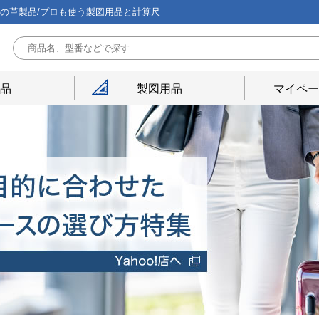
能の革製品/プロも使う製図用品と計算尺
用品
製図用品
マイペー