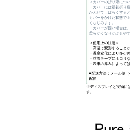
＜カバーの折り癖につ
・カバーには最初折り
かぶせてしばらくする
カバーをかけた状態で
くなじみます。
・カバーが固い場合は
柔らかくなりかぶせや
＜使用上の注意＞
・高温で変形すること
・温度変化により多少
・粘着テープにホコリ
・表紙の厚みによって
■配送方法：メール便（
配便
※ディスプレイと実物に
す。