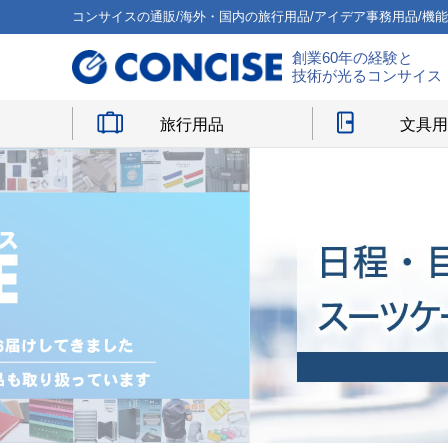
コンサイスの通販/海外・国内の旅行用品/アイデア事務用品/機
創業60年の経験と
技術が光るコンサイス
旅行用品
文具