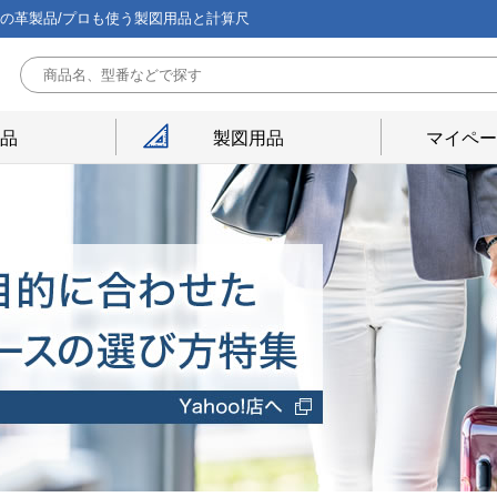
能の革製品/プロも使う製図用品と計算尺
用品
製図用品
マイペー