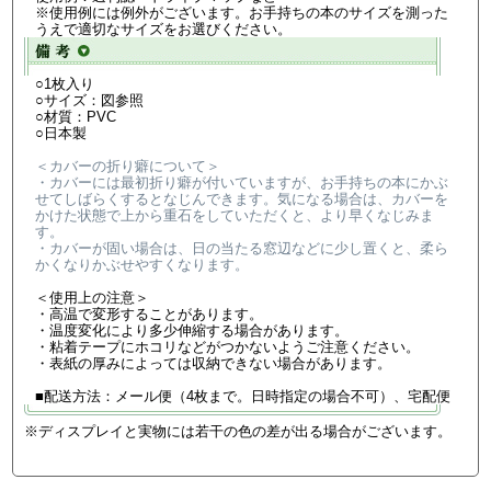
※使用例には例外がございます。お手持ちの本のサイズを測った
うえで適切なサイズをお選びください。
○1枚入り
○サイズ：図参照
○材質：PVC
○日本製
＜カバーの折り癖について＞
・カバーには最初折り癖が付いていますが、お手持ちの本にかぶ
せてしばらくするとなじんできます。気になる場合は、カバーを
かけた状態で上から重石をしていただくと、より早くなじみま
す。
・カバーが固い場合は、日の当たる窓辺などに少し置くと、柔ら
かくなりかぶせやすくなります。
＜使用上の注意＞
・高温で変形することがあります。
・温度変化により多少伸縮する場合があります。
・粘着テープにホコリなどがつかないようご注意ください。
・表紙の厚みによっては収納できない場合があります。
■配送方法：メール便（4枚まで。日時指定の場合不可）、宅配便
※ディスプレイと実物には若干の色の差が出る場合がございます。