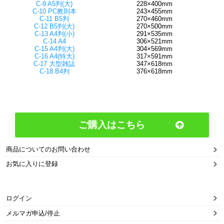
C-9 A5判(大)
228×400mm
C-10 PC教則本
243×455mm
C-11 B5判
270×460mm
C-12 B5判(大)
270×500mm
C-13 A4判(小)
291×535mm
C-14 A4
306×521mm
C-15 A4判(大)
304×569mm
C-16 A4(特大)
317×591mm
C-17 大型雑誌
347×618mm
C-18 B4判
376×618mm
ご購入はこちら
商品についてのお問い合わせ
お気に入りに登録
ログイン
メルマガ申込/停止