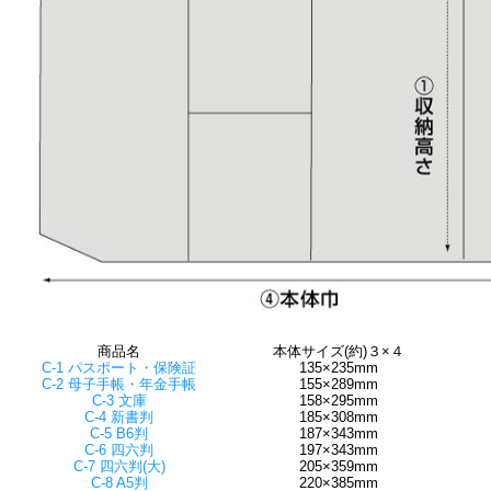
商品名
本体サイズ(約)３×４
C-1 パスポート・保険証
135×235mm
C-2 母子手帳・年金手帳
155×289mm
C-3 文庫
158×295mm
C-4 新書判
185×308mm
C-5 B6判
187×343mm
C-6 四六判
197×343mm
C-7 四六判(大)
205×359mm
C-8 A5判
220×385mm