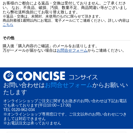
お客様のご都合による返品・交換は受付しておりません。ご了承くださ
い。 なお、不良品、破損、汚損、数量不足、商品間違い等がございまし
たら弊社送料負担にてお取り替え致します。
※返品・交換は、未開封、未使用のものに限らせて頂きます。
商品到着後1週間以内にお電話、電子メールにてご連絡ください。詳しい内容は
こちら
その他
購入後「購入内容のご確認」のメールをお送りします。
万が一メールが届かない場合は
お問合せフォーム
からご連絡ください。
お問い合わせは
お問合せフォーム
からお願いい
たします
オンラインショップご注文に関するお急ぎのお問い合わせは下記お電話
でも承っております(平日10:00～17:00)
TEL 0120-962-034
※オンラインショップ専用窓口です、ご注文以外のお問い合わせにつき
ましては対応できません
※お電話注文は承っておりません