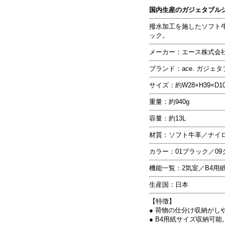
国内生産のガジェタブル
撥水加工を施したソフト
ック。
メーカー：エース株式会
ブランド：ace. ガジェタブル
サイズ：約W28×H39×D10
重量：約940g
容量：約13L
材質：ソフト牛革／ナイロン
カラー：01ブラック／09
機能一覧：2気室／B4用紙
生産国：日本
【特徴】
● 荷物の仕分け収納がし
● B4用紙サイズ収納可能