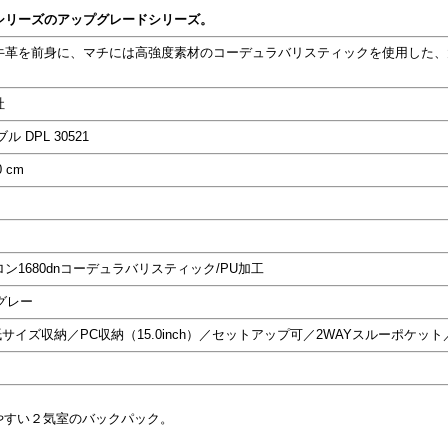
シリーズのアップグレードシリーズ。
牛革を前身に、マチには高強度素材のコーデュラバリスティックを使用した、
社
 DPL 30521
 cm
1680dnコーデュラバリスティック/PU加工
グレー
サイズ収納／PC収納（15.0inch）／セットアップ可／2WAYスルーポケッ
やすい２気室のバックパック。
。