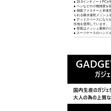
● 15.0インチノートPCが
● ペンなどの小物雑貨を
● 側面ファスナーと本体
られる吸水速乾メッシュ
● デッドスペースにな
生地を使用しています。
● 背面はメッシュ素材
● スーツケースのハン