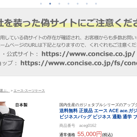
選ぶ。
>
エース-スーツケース
国内生産のガジェタブルシリーズのアップ
送料無料 正規品 エース ACE ace.ガジ
ビジネスバッグ ビジネス 通勤 通学 
商品番号 aceg0162
55,000円
通常価格
(税込)