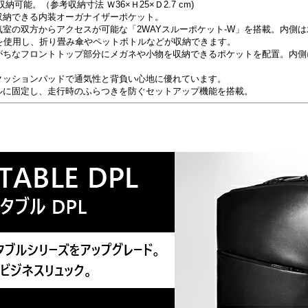
収納可能。（参考収納寸法 Ｗ36×Ｈ25×Ｄ2.7 cm)
収納できる内装オーガナイザーポケット。
気室の双方からアクセスが可能な「2WAYスルーポケット-W」を搭載。内側
を使用し、折り畳み傘やペットボトルなどが収納できます。
りがちなフロントトップ部分にメガネや小物を収納できるポケットを配置。内
のクッションパッドで通気性と背負い心地に優れています。
ドルに固定し、走行時のふらつきを防ぐセットアップ機能を搭載。