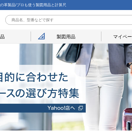
能の革製品/プロも使う製図用品と計算尺
用品
製図用品
マイペー