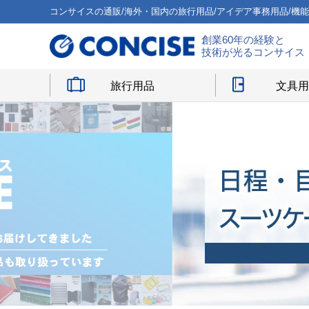
コンサイスの通販/海外・国内の旅行用品/アイデア事務用品/機
創業60年の経験と
技術が光るコンサイス
旅行用品
文具