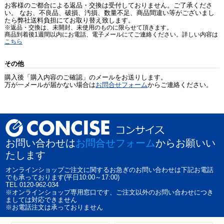
お客様のご都合による返品・交換は受付しておりません。ご了承くださ
い。 なお、不良品、破損、汚損、数量不足、商品間違い等がございまし
たら弊社送料負担にてお取り替え致します。
※返品・交換は、未開封、未使用のものに限らせて頂きます。
商品到着後1週間以内にお電話、電子メールにてご連絡ください。詳しい内容は
こちら
その他
購入後「購入内容のご確認」のメールをお送りします。
万が一メールが届かない場合は
お問合せフォーム
からご連絡ください。
お問い合わせは
お問合せフォーム
からお願いい
たします
オンラインショップご注文に関するお急ぎのお問い合わせは下記お電話
でも承っております(平日10:00～17:00)
TEL 0120-962-034
※オンラインショップ専用窓口です、ご注文以外のお問い合わせにつき
ましては対応できません
※お電話注文は承っておりません