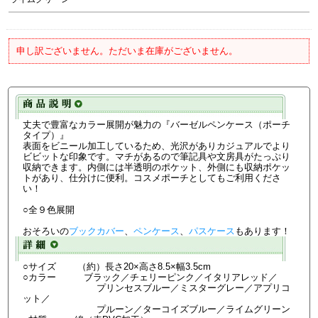
申し訳ございません。ただいま在庫がございません。
丈夫で豊富なカラー展開が魅力の『バーゼルペンケース（ポーチ
タイプ）』
表面をビニール加工しているため、光沢がありカジュアルでより
ビビットな印象です。マチがあるので筆記具や文房具がたっぷり
収納できます。内側には半透明のポケット、外側にも収納ポケッ
トがあり、仕分けに便利。コスメポーチとしてもご利用くださ
い！
○全９色展開
おそろいの
ブックカバー
、
ペンケース
、
パスケース
もあります！
○サイズ （約）長さ20×高さ8.5×幅3.5cm
○カラー ブラック／チェリーピンク／イタリアレッド／
プリンセスブルー／ミスターグレー／アプリコ
ット／
プルーン／ターコイズブルー／ライムグリーン