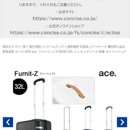
商品カテゴリ一覧
>
旅行用品 | トラベルグッズ
> 送料無料 正規品 スーツケース 機内持ち込み
新色追加 エース ACE ace. ファーニットZ 05042 32L メンズ レディース 軽量 キャリーバッグ