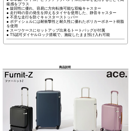
級感をプラス
● 旋回性に優れ、容易に方向転換可能な双輪キャスター
● 走行時の音の発生を抑えるタイヤを使用した、静音キャスター
● 不意な走行を防ぐキャスターストッパー
● ボディシェルには耐衝撃性と耐久性に優れたポリカーボネート樹脂
を使用
● スーツケースにセットアップ出来るトートバッグが付属
● TS認可ダイヤルロック搭載で、施錠したまま預け入れ可能
商品説明