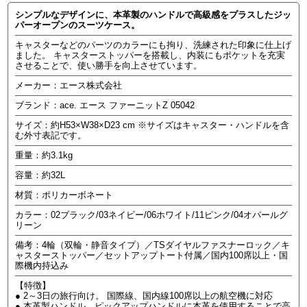
シンプルなデザインに、本革製のハンドルで高級感をプラスしたジッ
パーオープンのスーツケース。
キャスターなどのパーツのカラーにも拘り、洗練された印象に仕上げ
ました。 キャスターストッパーを搭載し、内装にもポケットを充実
させることで、使い勝手を向上させています。
メーカー：エース株式会社
ブランド：ace. エース ファーニットZ 05042
サイズ：約H53×W38×D23 cm ※サイズはキャスター・ハンドルを含
む外寸表記です。
重量：約3.1kg
容量：約32L
材質：ポリカーボネート
カラー：02ブラック/03ネイビー/06ホワイト/11ピンク/04オパールグ
リーン
備考：4輪（双輪・静音タイプ）／TSダイヤルファスナーロック／キ
ャスターストッパー／セットアップトート付属／国内100席以上・国
際機内持込み
【特徴】
● 2～3日の旅行向け。 国際線、国内線100席以上の航空機に対応
● 本革製ハンドル。ピックアップハンドルに本革を使用することで高