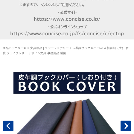
商品カテゴリ一覧
>
文具用品 | ステーショナリー
> 皮革調ブックカバーNo.4 新書判（大） 合
皮 フェイクレザー デザイン文具 事務用品 製図