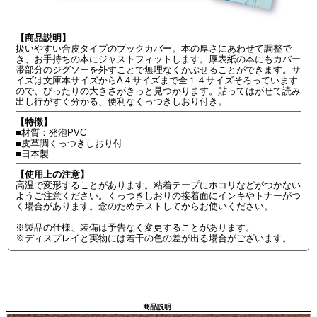
【商品説明】
扱いやすい合皮タイプのブックカバー。本の厚さにあわせて調整で
き、お手持ちの本にジャストフィットします。厚表紙の本にもカバー
帯部分のジグソーを外すことで無理なくかぶせることができます。サ
イズは文庫本サイズからA４サイズまで全１４サイズそろっています
ので、ぴったりの大きさがきっと見つかります。貼ってはがせて読み
出し行がすぐ分かる、便利なくっつきしおり付き。
【特徴】
■材質：発泡PVC
■皮革調くっつきしおり付
■日本製
【使用上の注意】
高温で変形することがあります。粘着テープにホコリなどがつかない
ようご注意ください。くっつきしおりの接着面にインキやトナーがつ
く場合があります。念のためテストしてからお使いください。
※製品の仕様、装備は予告なく変更することがあります。
※ディスプレイと実物には若干の色の差が出る場合がございます。
商品説明