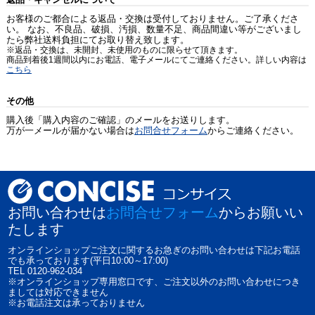
お客様のご都合による返品・交換は受付しておりません。ご了承くださ
い。 なお、不良品、破損、汚損、数量不足、商品間違い等がございまし
たら弊社送料負担にてお取り替え致します。
※返品・交換は、未開封、未使用のものに限らせて頂きます。
商品到着後1週間以内にお電話、電子メールにてご連絡ください。詳しい内容は
こちら
その他
購入後「購入内容のご確認」のメールをお送りします。
万が一メールが届かない場合は
お問合せフォーム
からご連絡ください。
お問い合わせは
お問合せフォーム
からお願いい
たします
オンラインショップご注文に関するお急ぎのお問い合わせは下記お電話
でも承っております(平日10:00～17:00)
TEL 0120-962-034
※オンラインショップ専用窓口です、ご注文以外のお問い合わせにつき
ましては対応できません
※お電話注文は承っておりません