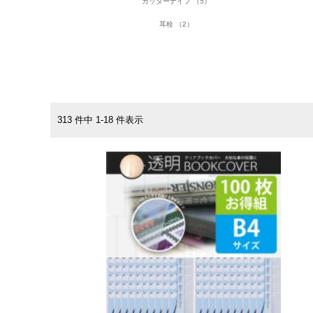
カッターナイフ （5）
耳栓 （2）
313 件中 1-18 件表示