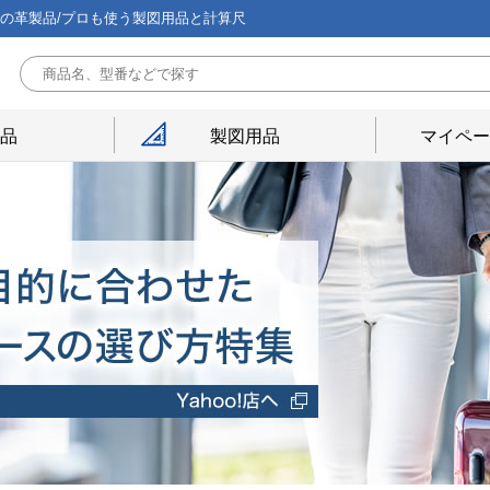
能の革製品/プロも使う製図用品と計算尺
用品
製図用品
マイペー