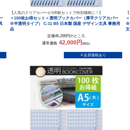
【人気のクリアカバーが100枚セットで特別価格に！】
【
ー
＜100枚お得セット＞透明ブックカバー（厚手クリアカバー
＜
具
※半透明タイプ） C-11 B5 日本製 国産 デザイン文具 事務用
※
品
文
定価46,200円のところ
42,000円
通常価格
(税込)