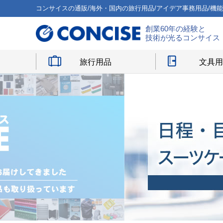
コンサイスの通販/海外・国内の旅行用品/アイデア事務用品/機
創業60年の経験と
技術が光るコンサイス
旅行用品
文具