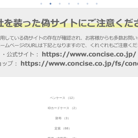
ペンケース （12）
IDカードケース （2）
財布 （3）
定規 （68）