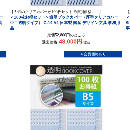
【人気のクリアカバーが100枚セットで特別価格に！】
【
ー
＜100枚お得セット＞透明ブックカバー（厚手クリアカバー
＜
具
※半透明タイプ） C-14 A4 日本製 国産 デザイン文具 事務用
※
品
事
定価52,800円のところ
48,000円
通常価格
(税込)