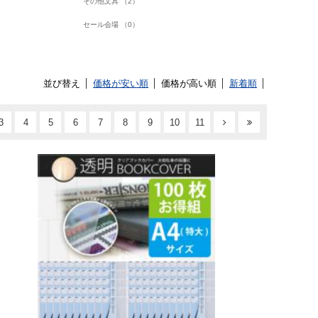
その他文具 （2）
セール会場 （0）
並び替え
価格が安い順
価格が高い順
新着順
3
4
5
6
7
8
9
10
11