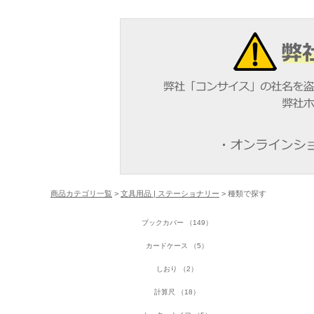
商品カテゴリ一覧
>
文具用品 | ステーショナリー
> 種類で探す
ブックカバー （149）
カードケース （5）
しおり （2）
計算尺 （18）