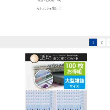
眼鏡（老眼用） （0）
セキュリティ用品 （5）
1
2