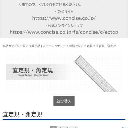
商品カテゴリ一覧
>
文具用品 | ステーショナリー
>
種類で探す
>
定規
> 直定規・角定規
並び替え
直定規・角定規