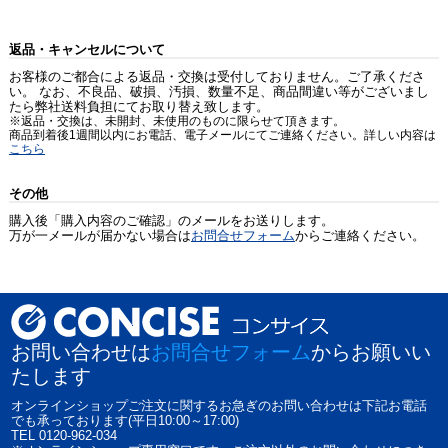
返品・キャンセルについて
お客様のご都合による返品・交換は受付しておりません。ご了承くださ
い。 なお、不良品、破損、汚損、数量不足、商品間違い等がございまし
たら弊社送料負担にてお取り替え致します。
※返品・交換は、未開封、未使用のものに限らせて頂きます。
商品到着後1週間以内にお電話、電子メールにてご連絡ください。詳しい内容は
こちら
その他
購入後「購入内容のご確認」のメールをお送りします。
万が一メールが届かない場合は
お問合せフォーム
からご連絡ください。
お問い合わせは
お問合せフォーム
からお願いい
たします
オンラインショップご注文に関するお急ぎのお問い合わせは下記お電話
でも承っております(平日10:00～17:00)
TEL 0120-962-034