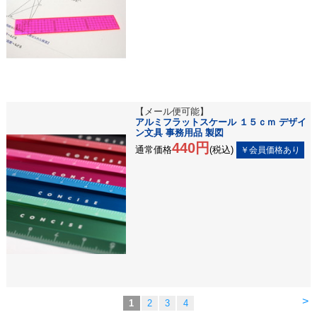
【メール便可能】
アルミフラットスケール １５ｃｍ デザイ
ン文具 事務用品 製図
440円
通常価格
(税込)
>
1
2
3
4