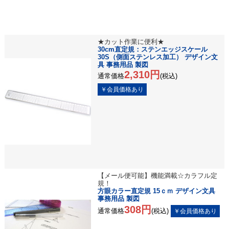
★カット作業に便利★
30cm直定規：ステンエッジスケール
30S（側面ステンレス加工） デザイン文
具 事務用品 製図
2,310円
通常価格
(税込)
【メール便可能】機能満載☆カラフル定
規！
方眼カラー直定規 15ｃｍ デザイン文具
事務用品 製図
308円
通常価格
(税込)