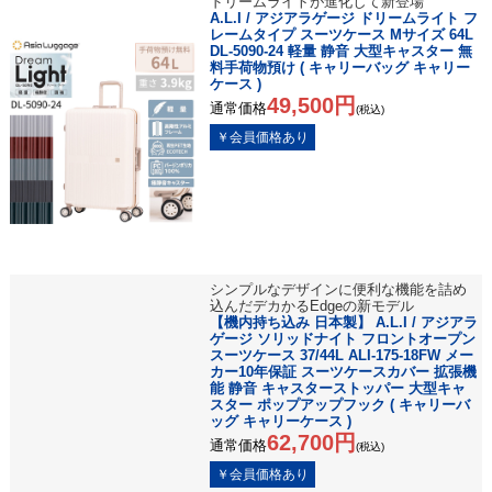
ドリームライトが進化して新登場
A.L.I / アジアラゲージ ドリームライト フ
レームタイプ スーツケース Mサイズ 64L
DL-5090-24 軽量 静音 大型キャスター 無
料手荷物預け ( キャリーバッグ キャリー
ケース )
49,500円
通常価格
(税込)
シンプルなデザインに便利な機能を詰め
込んだデカかるEdgeの新モデル
【機内持ち込み 日本製】 A.L.I / アジアラ
ゲージ ソリッドナイト フロントオープン
スーツケース 37/44L ALI-175-18FW メー
カー10年保証 スーツケースカバー 拡張機
能 静音 キャスターストッパー 大型キャ
スター ポップアップフック ( キャリーバ
ッグ キャリーケース )
62,700円
通常価格
(税込)