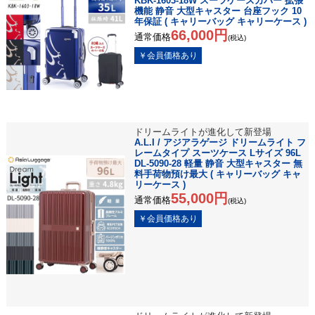
KBK-1603-18W スーツケースカバー 拡張
機能 静音 大型キャスター 台座フック 10
年保証 ( キャリーバッグ キャリーケース )
66,000円
通常価格
(税込)
ドリームライトが進化して新登場
A.L.I / アジアラゲージ ドリームライト フ
レームタイプ スーツケース Lサイズ 96L
DL-5090-28 軽量 静音 大型キャスター 無
料手荷物預け最大 ( キャリーバッグ キャ
リーケース )
55,000円
通常価格
(税込)