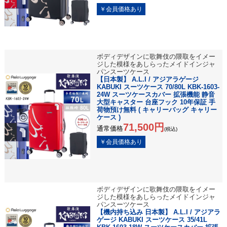
ボディデザインに歌舞伎の隈取をイメー
ジした模様をあしらったメイドインジャ
パンスーツケース
【日本製】 A.L.I / アジアラゲージ
KABUKI スーツケース 70/80L KBK-1603-
24W スーツケースカバー 拡張機能 静音
大型キャスター 台座フック 10年保証 手
荷物預け無料 ( キャリーバッグ キャリー
ケース )
71,500円
通常価格
(税込)
ボディデザインに歌舞伎の隈取をイメー
ジした模様をあしらったメイドインジャ
パンスーツケース
【機内持ち込み 日本製】 A.L.I / アジアラ
ゲージ KABUKI スーツケース 35/41L