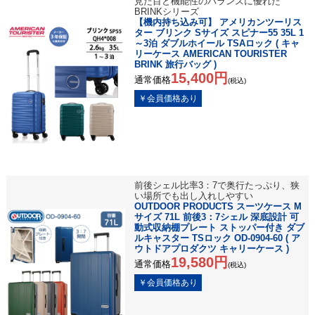
見た目と機能性のバランスに優れた
BRINKシリーズ
【機内持ち込み可】 アメリカンツーリス
ター ブリンク Sサイズ スピナー55 35L 1
～3泊 ダブルホイール TSAロック ( キャ
リーケース AMERICAN TOURISTER
BRINK 旅行バッグ )
15,400円
通常価格
(税込)
前後シェル比率3：7で奥行たっぷり、狭
い場所でも出し入れしやすい
OUTDOOR PRODUCTS スーツケース M
サイズ 71L 前後3：7シェル 深底設計 可
動式収納棚プレート ストッパー付き ダブ
ルキャスター TSロック OD-0904-60 ( ア
ウトドアプロダクツ キャリーケース )
19,580円
通常価格
(税込)