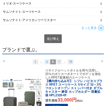
トリオ-スーツケース
サムソナイト-スーツケース
サムソナイト-アメリカンツーリスター
もっと見る
並び替え
ブランドで選ぶ。
<
>
1
…
5
6
7
…
79
リサイクルペットボトルを80％活用し、
20％のポリカーボネートでボディを強化
したRPET新素材のスーツケース
【機内持ち込み可】 シフレ ハピタスプラ
ス RPET スーツケース Sサイズ 32～37L
フロントオープン ストッパー付き ダブル
キャスター 静音 カップホルダー 容量拡
張 HPL2328-49
33,000円
通常価格
(税込)