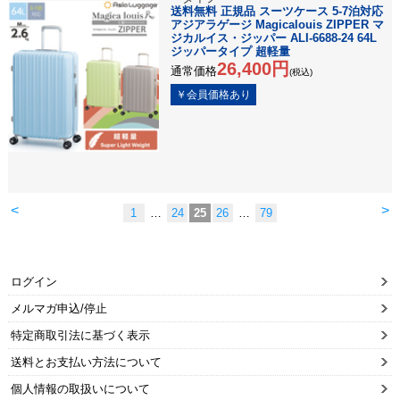
送料無料 正規品 スーツケース 5-7泊対応
アジアラゲージ Magicalouis ZIPPER マ
ジカルイス・ジッパー ALI-6688-24 64L
ジッパータイプ 超軽量
26,400円
通常価格
(税込)
<
>
1
…
24
25
26
…
79
ログイン
メルマガ申込/停止
特定商取引法に基づく表示
送料とお支払い方法について
個人情報の取扱いについて