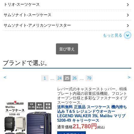
トリオ-スーツケース
サムソナイト-スーツケース
サムソナイト-アメリカンツーリスター
もっと見る
並び替え
ブランドで選ぶ。
<
>
1
…
24
25
26
…
79
レバー式のキャスターストッパー、特殊
プレート内蔵の容量拡張機能、フロント
オープン仕様と多彩なファスナータイプ
スーツケース。
送料無料 正規品 スーツケース 機内持ち
込み T＆S レジェンドウオーカー
LEGEND WALKER 35L Malibu マリブ
5208-49 キャリーケース
21,780円
通常価格
(税込)