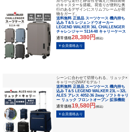
滑らかな走行と静音性を備えた独自開発
のキャスターを搭載。荷造りが便利な奥
行のあるデザインにスリムフレームが荷
物をガード。
送料無料 正規品 スーツケース 機内持ち
込み T＆S レジェンドウオーカー
LEGEND WALKER 36L CHALLENGER
チャレンジャー 5114-48 キャリーケース
28,380円
通常価格
(税込)
シーンに合わせて切替られる、リュック×
キャリーの2WAYモデル！
送料無料 正規品 スーツケース 機内持ち
込み T＆S LEGEND WALKER 23L～32L
ALES アレス 4052-36 2way ソフトキャリ
ー リュック フロントオープン 拡張機能
19,580円
通常価格
(税込)