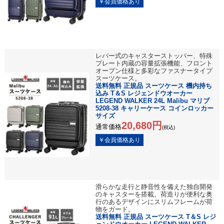
レバー式のキャスターストッパー、特殊
プレート内蔵の容量拡張機能、フロント
オープン仕様と多彩なファスナータイプ
スーツケース。
送料無料 正規品 スーツケース 機内持ち
込み T＆S レジェンドウオーカー
LEGEND WALKER 24L Malibu マリブ
5208-38 キャリーケース コインロッカー
サイズ
20,680円
通常価格
(税込)
滑らかな走行と静音性を備えた独自開発
のキャスターを搭載。荷造りが便利な奥
行のあるデザインにスリムフレームが荷
物をガード。
送料無料 正規品 スーツケース T＆S レジ