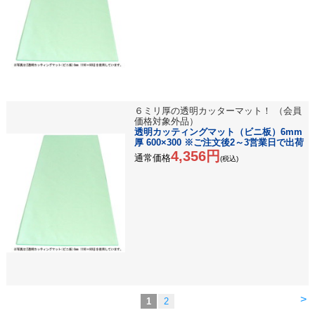
６ミリ厚の透明カッターマット！ （会員
価格対象外品）
透明カッティングマット（ビニ板）6mm
厚 600×300 ※ご注文後2～3営業日で出荷
4,356円
通常価格
(税込)
>
1
2