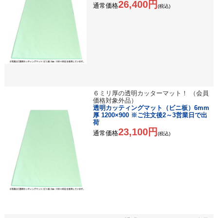
26,400円
通常価格
(税込)
６ミリ厚の透明カッターマット！ （会員
価格対象外品）
透明カッティングマット（ビニ板）6mm
厚 1200×900 ※ご注文後2～3営業日で出
荷
23,100円
通常価格
(税込)