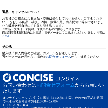
返品・キャンセルについて
お客様のご都合による返品・交換は受付しておりません。ご了承くださ
い。 なお、不良品、破損、汚損、数量不足、商品間違い等がございまし
たら弊社送料負担にてお取り替え致します。
※返品・交換は、未開封、未使用のものに限らせて頂きます。
商品到着後1週間以内にお電話、電子メールにてご連絡ください。詳しい内容は
こちら
その他
購入後「購入内容のご確認」のメールをお送りします。
万が一メールが届かない場合は
お問合せフォーム
からご連絡ください。
お問い合わせは
お問合せフォーム
からお願いい
たします
オンラインショップご注文に関するお急ぎのお問い合わせは下記お電話
でも承っております(平日10:00～17:00)
TEL 0120-962-034