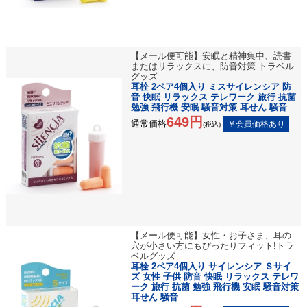
【メール便可能】安眠と精神集中、読書
またはリラックスに、防音対策 トラベル
グッズ
耳栓 2ペア4個入り ミスサイレンシア 防
音 快眠 リラックス テレワーク 旅行 抗菌
勉強 飛行機 安眠 騒音対策 耳せん 騒音
649円
通常価格
(税込)
【メール便可能】女性・お子さま、耳の
穴が小さい方にもぴったりフィット!トラ
ベルグッズ
耳栓 2ペア4個入り サイレンシア Ｓサイ
ズ 女性 子供 防音 快眠 リラックス テレワ
ーク 旅行 抗菌 勉強 飛行機 安眠 騒音対策
耳せん 騒音