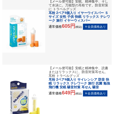
【メール便可能】安眠、精神集中、そし
て水泳に。万能型の耳栓です。防音対策
に トラベルグッズ
耳栓 2ペア4個入り イヤーウイスパー Ｓ
サイズ 女性 子供 快眠 リラックス テレワ
ーク 旅行 イヤーウィスパー
605円
通常価格
(税込)
【メール便可能】安眠と精神集中、読書
またはリラックスに、防音対策耳せん、
耳栓 トラベルグッズ
耳栓 2ペア4個入り サイレンシア 防音 快
眠 リラックス テレワーク 旅行 抗菌 勉強
飛行機 安眠 騒音対策 耳せん 騒音
649円
通常価格
(税込)