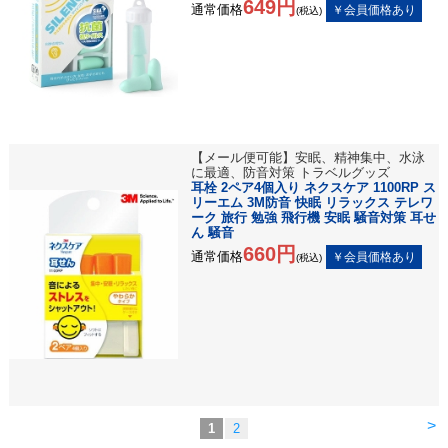
649円
通常価格
(税込)
【メール便可能】安眠、精神集中、水泳
に最適、防音対策 トラベルグッズ
耳栓 2ペア4個入り ネクスケア 1100RP ス
リーエム 3M防音 快眠 リラックス テレワ
ーク 旅行 勉強 飛行機 安眠 騒音対策 耳せ
ん 騒音
660円
通常価格
(税込)
>
1
2