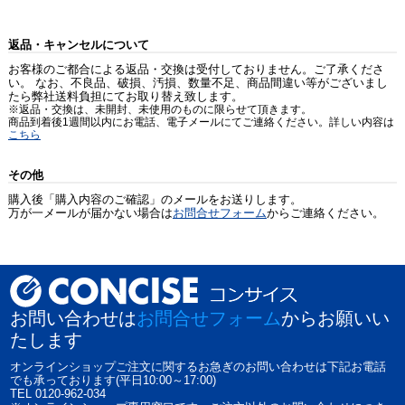
返品・キャンセルについて
お客様のご都合による返品・交換は受付しておりません。ご了承くださ
い。 なお、不良品、破損、汚損、数量不足、商品間違い等がございまし
たら弊社送料負担にてお取り替え致します。
※返品・交換は、未開封、未使用のものに限らせて頂きます。
商品到着後1週間以内にお電話、電子メールにてご連絡ください。詳しい内容は
こちら
その他
購入後「購入内容のご確認」のメールをお送りします。
万が一メールが届かない場合は
お問合せフォーム
からご連絡ください。
お問い合わせは
お問合せフォーム
からお願いい
たします
オンラインショップご注文に関するお急ぎのお問い合わせは下記お電話
でも承っております(平日10:00～17:00)
TEL 0120-962-034