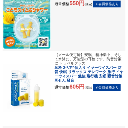
550円
通常価格
(税込)
【メール便可能】安眠、精神集中、そし
て水泳に。万能型の耳栓です。防音対策
に トラベルグッズ
耳栓 2ペア4個入り イヤーウイスパー 防
音 快眠 リラックス テレワーク 旅行 イヤ
ーウィスパー 勉強 飛行機 安眠 騒音対策
耳せん 騒音
605円
通常価格
(税込)