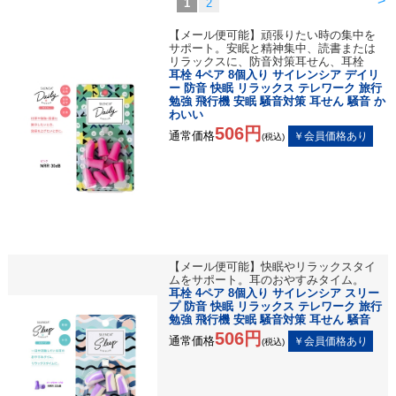
>
1
2
【メール便可能】頑張りたい時の集中を
サポート。安眠と精神集中、読書または
リラックスに、防音対策耳せん、耳栓
耳栓 4ペア 8個入り サイレンシア デイリ
ー 防音 快眠 リラックス テレワーク 旅行
勉強 飛行機 安眠 騒音対策 耳せん 騒音 か
わいい
506円
通常価格
(税込)
【メール便可能】快眠やリラックスタイ
ムをサポート。耳のおやすみタイム。
耳栓 4ペア 8個入り サイレンシア スリー
プ 防音 快眠 リラックス テレワーク 旅行
勉強 飛行機 安眠 騒音対策 耳せん 騒音
506円
通常価格
(税込)