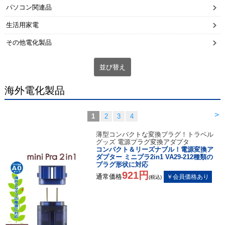
パソコン関連品
生活用家電
その他電化製品
並び替え
海外電化製品
>
1
2
3
4
薄型コンパクトな変換プラグ！トラベル
グッズ 電源プラグ変換アダプタ
コンパクト＆リーズナブル！電源変換ア
ダプター ミニプラ2in1 VA29-212種類の
プラグ形状に対応
921円
通常価格
(税込)