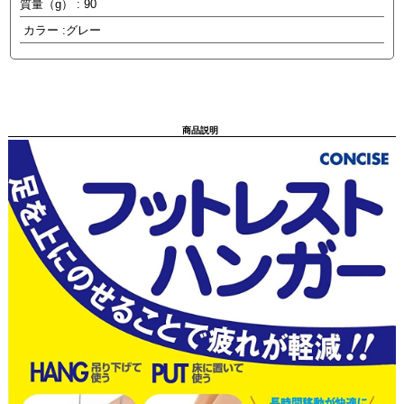
質量（g） : 90
カラー :グレー
商品説明