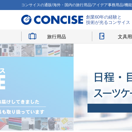
コンサイスの通販/海外・国内の旅行用品/アイデア事務用品/機
創業60年の経験と
技術が光るコンサイス
旅行用品
文具