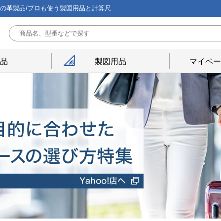
能の革製品/プロも使う製図用品と計算尺
用品
製図用品
マイペー