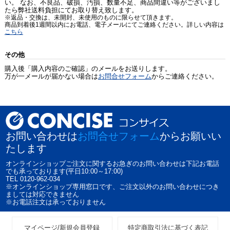
い。 なお、不良品、破損、汚損、数量不足、商品間違い等がございまし
たら弊社送料負担にてお取り替え致します。
※返品・交換は、未開封、未使用のものに限らせて頂きます。
商品到着後1週間以内にお電話、電子メールにてご連絡ください。詳しい内容は
こちら
その他
購入後「購入内容のご確認」のメールをお送りします。
万が一メールが届かない場合は
お問合せフォーム
からご連絡ください。
お問い合わせは
お問合せフォーム
からお願いい
たします
オンラインショップご注文に関するお急ぎのお問い合わせは下記お電話
でも承っております(平日10:00～17:00)
TEL 0120-962-034
※オンラインショップ専用窓口です、ご注文以外のお問い合わせにつき
ましては対応できません
※お電話注文は承っておりません
マイページ/新規会員登録
特定商取引法に基づく表記