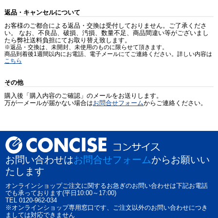
返品・キャンセルについて
お客様のご都合による返品・交換は受付しておりません。ご了承くださ
い。 なお、不良品、破損、汚損、数量不足、商品間違い等がございまし
たら弊社送料負担にてお取り替え致します。
※返品・交換は、未開封、未使用のものに限らせて頂きます。
商品到着後1週間以内にお電話、電子メールにてご連絡ください。詳しい内容は
こちら
その他
購入後「購入内容のご確認」のメールをお送りします。
万が一メールが届かない場合は
お問合せフォーム
からご連絡ください。
お問い合わせは
お問合せフォーム
からお願いい
たします
オンラインショップご注文に関するお急ぎのお問い合わせは下記お電話
でも承っております(平日10:00～17:00)
TEL 0120-962-034
※オンラインショップ専用窓口です、ご注文以外のお問い合わせにつき
ましては対応できません