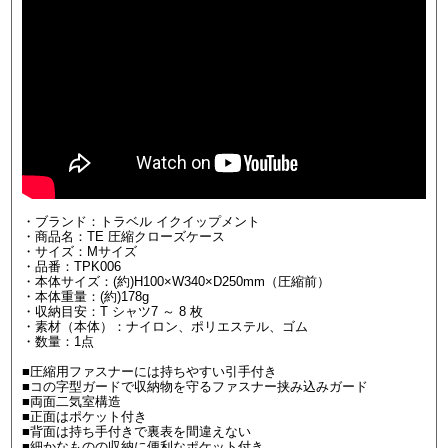
・ブランド：トラベル イクイップメント
・商品名：TE 圧縮クローズケース
・サイズ：Mサイズ
・品番：TPK006
・本体サイズ：(約)H100×W340×D250mm（圧縮前）
・本体重量：(約)178g
・収納目安：T シャツ7 ～ 8 枚
・素材（本体）：ナイロン、ポリエステル、ゴム
・数量：1点
■圧縮用ファスナーには持ちやすい引手付き
■コの字型ガードで収納物を守るファスナー挟み込みガード
■両面二気室構造
■正面はポケット付き
■背面は持ち手付きで裏表を間違えない
■細かなものの収納に便利なポケット付き