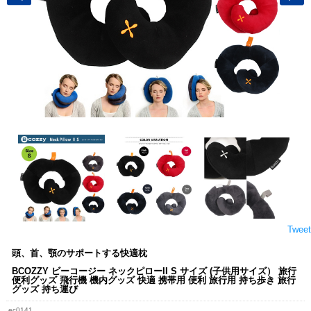
Tweet
頭、首、顎のサポートする快適枕
BCOZZY ビーコージー ネックピローII S サイズ (子供用サイズ） 旅行
便利グッズ 飛行機 機内グッズ 快適 携帯用 便利 旅行用 持ち歩き 旅行
グッズ 持ち運び
ec0141