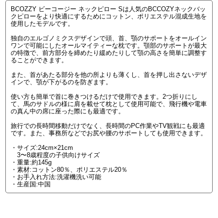
BCOZZY ビーコージー ネックピロー Sは人気のBCCOZYネックバッ
クピローをより快適にするためにコットン、ポリエステル混成生地を
使用したモデルです。
独自のエルゴノミクスデザインで頭、首、顎のサポートをオールイン
ワンで可能にしたオールマイティーな枕です。顎部のサポートが最大
の特徴で、前方部分を締めたり緩めたりして顎の高さを簡単に調整す
ることができます。
また、首があたる部分を他の所よりも薄くし、首を押し出さないデザ
インで、顎が下がるのを防ぎます。
使い方も簡単で首に巻きつけるだけで使用できます。2つ折りにし
て、馬のサドルの様に肩を載せて枕として使用可能で、飛行機や電車
の真ん中の席に座った際にも最適です。
旅行での長時間移動だけでなく、長時間のPC作業やTV観戦にも最適
です。また、事務所などでお尻や腰のサポートしても使用できます。
・サイズ:24cm×21cm
3〜8歳程度の子供向けサイズ
・重量:約145g
・素材:コットン80％、ポリエステル20％
・お手入れ方法:洗濯機洗い可能
・生産国:中国