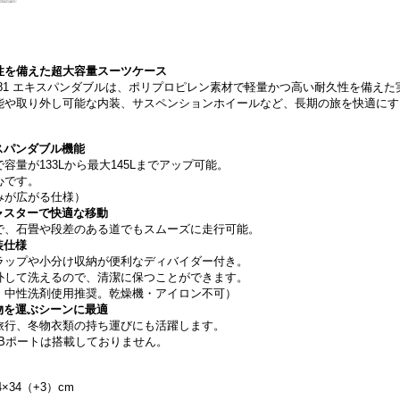
性を備えた超大容量スーツケース
81 エキスパンダブルは、ポリプロピレン素材で軽量かつ高い耐久性を備え
能や取り外し可能な内装、サスペンションホイールなど、長期の旅を快適にす
スパンダブル機能
容量が133Lから最大145Lまでアップ可能。
心です。
みが広がる仕様）
ャスターで快適な移動
で、石畳や段差のある道でもスムーズに走行可能。
装仕様
ラップや小分け収納が便利なディバイダー付き。
外して洗えるので、清潔に保つことができます。
。中性洗剤使用推奨。乾燥機・アイロン不可）
物を運ぶシーンに最適
旅行、冬物衣類の持ち運びにも活躍します。
Bポートは搭載しておりません。
×34（+3）cm