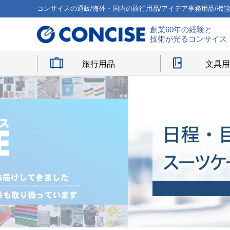
コンサイスの通販/海外・国内の旅行用品/アイデア事務用品/機
創業60年の経験と
技術が光るコンサイス
旅行用品
文具