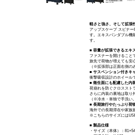
軽さと強さ、そして拡張
アップスケープ スピナー
す。エキスパンダブル機
す。
■ 容量が拡張できるエキ
ファスナーを開けることで
旅先で荷物が増えても安
（※拡張部は正面右側の
■ サスペンション付きキ
衝撃吸収設計のホイール
■ 衛生面にも配慮した内
荷崩れを防ぐクロススト
さらに内装の裏地は取り
（※冷水・単独で手洗い
■ 長期旅行やたっぷり荷
海外での長期滞在や家族
※こちらのサイズにはUS
■ 製品仕様
・サイズ（本体）：81×54