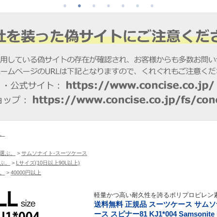
。
選ぶ。
>
サムソナイト-スーツケース
ぶ。
>
Lサイズ(10日以上90L以上)
。
>
40000円以上
軽量かつ高い耐久性を誇るポリプロピレン
送料無料 正規品 スーツケース サムソナイ
ース スピナー81 KJ1*004 Samsoni