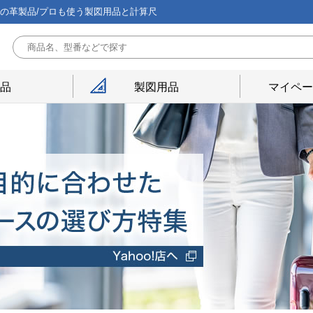
能の革製品/プロも使う製図用品と計算尺
用品
製図用品
マイペー