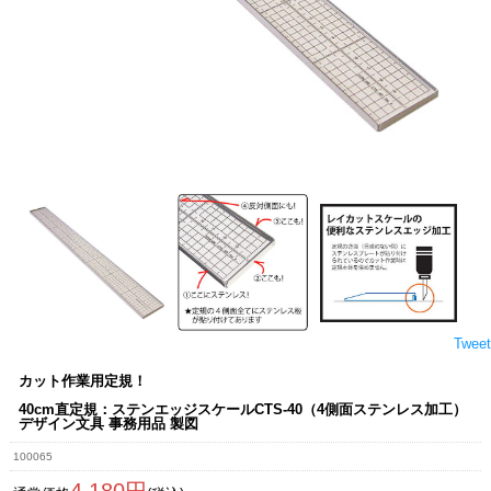
Tweet
カット作業用定規！
40cm直定規：ステンエッジスケールCTS-40（4側面ステンレス加工）
デザイン文具 事務用品 製図
100065