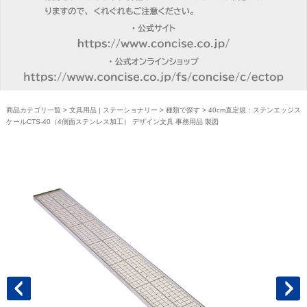
商品カテゴリ一覧
>
文具用品 | ステーショナリー
>
種類で探す
> 40cm直定規：ステンエッジス
ケールCTS-40（4側面ステンレス加工） デザイン文具 事務用品 製図