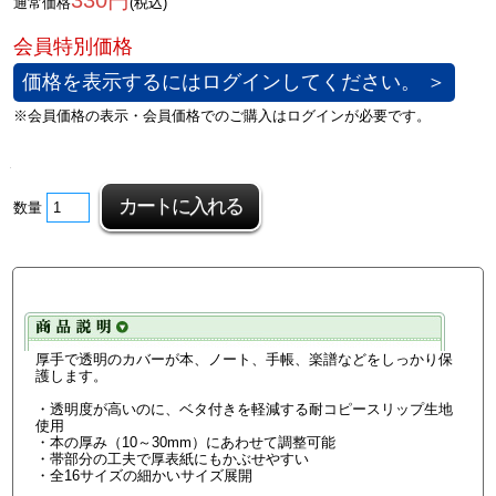
330円
通常価格
(税込)
価格を表示するにはログインしてください。 ＞
数量
厚手で透明のカバーが本、ノート、手帳、楽譜などをしっかり保
護します。
・透明度が高いのに、ベタ付きを軽減する耐コピースリップ生地
使用
・本の厚み（10～30mm）にあわせて調整可能
・帯部分の工夫で厚表紙にもかぶせやすい
・全16サイズの細かいサイズ展開