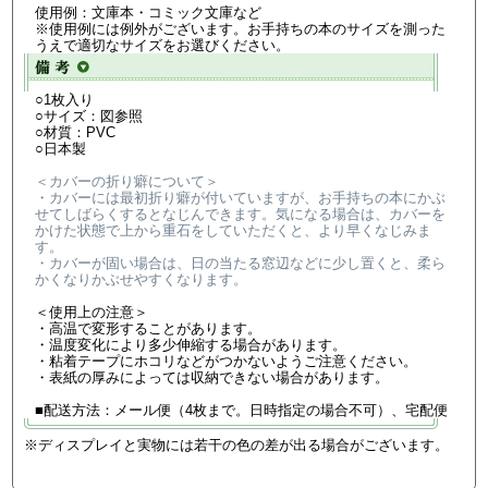
使用例：文庫本・コミック文庫など
※使用例には例外がございます。お手持ちの本のサイズを測った
うえで適切なサイズをお選びください。
○1枚入り
○サイズ：図参照
○材質：PVC
○日本製
＜カバーの折り癖について＞
・カバーには最初折り癖が付いていますが、お手持ちの本にかぶ
せてしばらくするとなじんできます。気になる場合は、カバーを
かけた状態で上から重石をしていただくと、より早くなじみま
す。
・カバーが固い場合は、日の当たる窓辺などに少し置くと、柔ら
かくなりかぶせやすくなります。
＜使用上の注意＞
・高温で変形することがあります。
・温度変化により多少伸縮する場合があります。
・粘着テープにホコリなどがつかないようご注意ください。
・表紙の厚みによっては収納できない場合があります。
■配送方法：メール便（4枚まで。日時指定の場合不可）、宅配便
※ディスプレイと実物には若干の色の差が出る場合がございます。