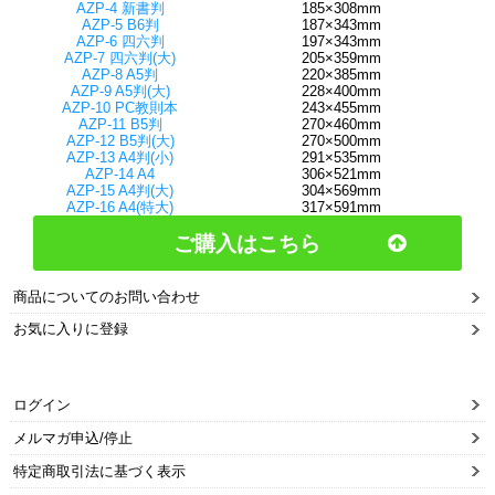
AZP-4 新書判
185×308mm
AZP-5 B6判
187×343mm
AZP-6 四六判
197×343mm
AZP-7 四六判(大)
205×359mm
AZP-8 A5判
220×385mm
AZP-9 A5判(大)
228×400mm
AZP-10 PC教則本
243×455mm
AZP-11 B5判
270×460mm
AZP-12 B5判(大)
270×500mm
AZP-13 A4判(小)
291×535mm
AZP-14 A4
306×521mm
AZP-15 A4判(大)
304×569mm
AZP-16 A4(特大)
317×591mm
ご購入はこちら
商品についてのお問い合わせ
お気に入りに登録
ログイン
メルマガ申込/停止
特定商取引法に基づく表示