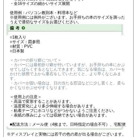
・全16サイズの細かいサイズ展開
使用例：パソコン教則本・料理本など
※使用例には例外がございます。お手持ちの本のサイズを測った
うえで適切なサイズをお選びください。
○1枚入り
○サイズ：図参照
○材質：PVC
○日本製
＜カバーの折り癖について＞
・カバーには最初折り癖が付いていますが、お手持ちの本にかぶ
せてしばらくするとなじんできます。気になる場合は、カバーを
かけた状態で上から重石をしていただくと、より早くなじみま
す。
・カバーが固い場合は、日の当たる窓辺などに少し置くと、柔ら
かくなりかぶせやすくなります。
＜使用上の注意＞
・高温で変形することがあります。
・温度変化により多少伸縮する場合があります。
・粘着テープにホコリなどがつかないようご注意ください。
・表紙の厚みによっては収納できない場合があります。
■配送方法：メール便（4枚まで。日時指定の場合不可）、宅配便
※ディスプレイと実物には若干の色の差が出る場合がございます。