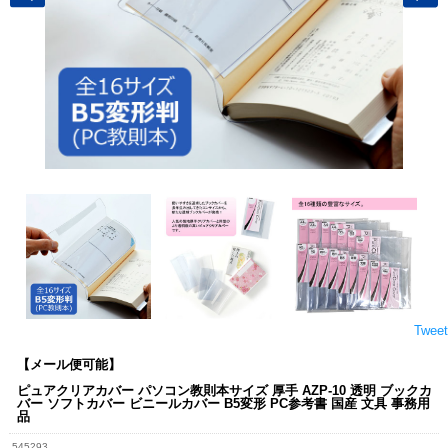
Tweet
【メール便可能】
ピュアクリアカバー パソコン教則本サイズ 厚手 AZP-10 透明 ブックカ
バー ソフトカバー ビニールカバー B5変形 PC参考書 国産 文具 事務用
品
545293