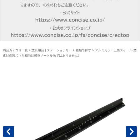
商品カテゴリ一覧
>
文具用品 | ステーショナリー
>
種類で探す
> アルミカラー三角スケール 文
化財保護尺（尺相当目盛※メートル法ではありません）