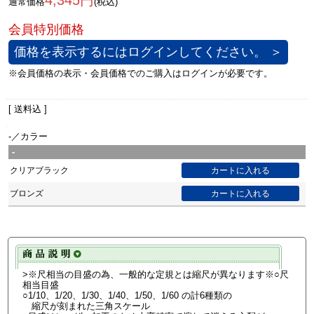
4,345円
通常価格
(税込)
価格を表示するにはログインしてください。 ＞
[ 送料込 ]
-／カラー
-
クリアブラック
ブロンズ
>※尺相当の目盛の為、一般的な定規とは縮尺が異なります※○尺
相当目盛
○1/10、1/20、1/30、1/40、1/50、1/60 の計6種類の
縮尺が刻まれた三角スケール