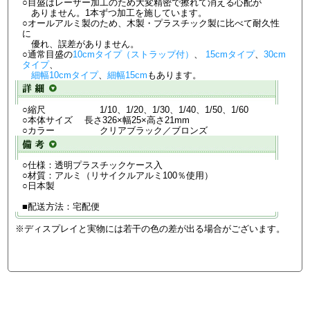
○目盛はレーザー加工のため大変精密で擦れて消える心配が
ありません。1本ずつ加工を施しています。
○オールアルミ製のため、木製・プラスチック製に比べて耐久性
に
優れ、誤差がありません。
○通常目盛の
10cmタイプ（ストラップ付）
、
15cmタイプ
、
30cm
タイプ
、
細幅10cmタイプ
、
細幅15cm
もあります。
○縮尺 1/10、1/20、1/30、1/40、1/50、1/60
○本体サイズ 長さ326×幅25×高さ21mm
○カラー クリアブラック／ブロンズ
○仕様：透明プラスチックケース入
○材質：アルミ（リサイクルアルミ100％使用）
○日本製
■配送方法：宅配便
※ディスプレイと実物には若干の色の差が出る場合がございます。