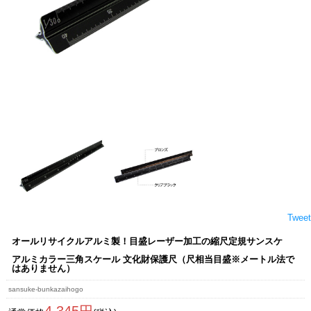
Tweet
オールリサイクルアルミ製！目盛レーザー加工の縮尺定規サンスケ
アルミカラー三角スケール 文化財保護尺（尺相当目盛※メートル法で
はありません）
sansuke-bunkazaihogo