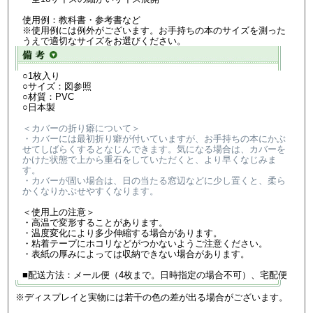
使用例：教科書・参考書など
※使用例には例外がございます。お手持ちの本のサイズを測った
うえで適切なサイズをお選びください。
○1枚入り
○サイズ：図参照
○材質：PVC
○日本製
＜カバーの折り癖について＞
・カバーには最初折り癖が付いていますが、お手持ちの本にかぶ
せてしばらくするとなじんできます。気になる場合は、カバーを
かけた状態で上から重石をしていただくと、より早くなじみま
す。
・カバーが固い場合は、日の当たる窓辺などに少し置くと、柔ら
かくなりかぶせやすくなります。
＜使用上の注意＞
・高温で変形することがあります。
・温度変化により多少伸縮する場合があります。
・粘着テープにホコリなどがつかないようご注意ください。
・表紙の厚みによっては収納できない場合があります。
■配送方法：メール便（4枚まで。日時指定の場合不可）、宅配便
※ディスプレイと実物には若干の色の差が出る場合がございます。