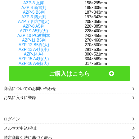
AZP-3 文庫
158×295mm
AZP-4 新書判
185×308mm
AZP-5 B6判
187×343mm
AZP-6 四六判
197×343mm
AZP-7 四六判(大)
205×359mm
AZP-8 A5判
220×385mm
AZP-9 A5判(大)
228×400mm
AZP-10 PC教則本
243×455mm
AZP-11 B5判
270×460mm
AZP-12 B5判(大)
270×500mm
AZP-13 A4判(小)
291×535mm
AZP-14 A4
306×521mm
AZP-15 A4判(大)
304×569mm
AZP-16 A4(特大)
317×591mm
ご購入はこちら
商品についてのお問い合わせ
お気に入りに登録
ログイン
メルマガ申込/停止
特定商取引法に基づく表示