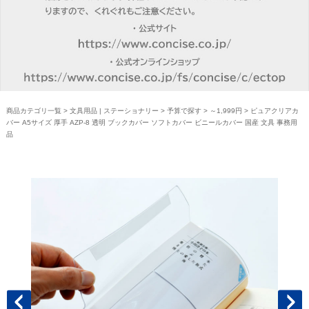
商品カテゴリ一覧
>
文具用品 | ステーショナリー
>
予算で探す
>
～1,999円
> ピュアクリアカ
バー A5サイズ 厚手 AZP-8 透明 ブックカバー ソフトカバー ビニールカバー 国産 文具 事務用
品