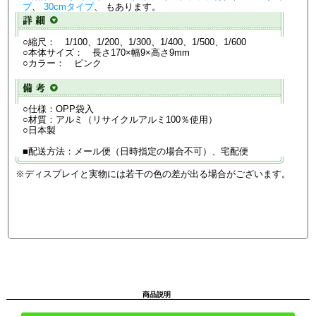
プ
、
30cmタイプ
、 もあります。
○縮尺： 1/100、1/200、1/300、1/400、1/500、1/600
○本体サイズ： 長さ170×幅9×高さ9mm
○カラー： ピンク
○仕様：OPP袋入
○材質：アルミ（リサイクルアルミ100％使用）
○日本製
■配送方法：メール便（日時指定の場合不可）、宅配便
※ディスプレイと実物には若干の色の差が出る場合がございます。
商品説明