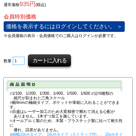
935円
通常価格
(税込)
価格を表示するにはログインしてください。 ＞
数量
○1/100、1/200、1/300、1/400、1/500、1/600 の計6種類の
縮尺が刻まれた三角スケール
○幅9mmの極細タイプ。ポケットや筆箱に入れることができま
す。
○目盛はレーザー加工のため大変精密で擦れて消える心配が
ありません。1本ずつ加工を施しています。
○オールアルミ製のため、木製・プラスチック製に比べて耐久性
に
優れ、誤差がありません。
○
細幅10cmタイプ
、
10cmタイプ（ストラップ付）
、
15cmタイ