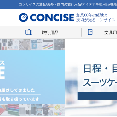
コンサイスの通販/海外・国内の旅行用品/アイデア事務用品/機
創業60年の経験と
技術が光るコンサイス
旅行用品
文具