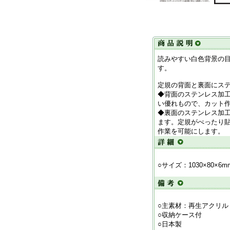
読みやすい白色背景の目
す。
定規の背面と裏面にス
◆背面のステンレス加
い優れもので、カット
◆裏面のステンレス加
ます。定規がべったり
作業を可能にします。
○サイズ：1030×80×6m
○主素材：再生アクリル
○収納ケース付
○日本製