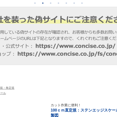
規・角定規
ケール
カット作業に便利！
100ｃｍ直定規：ステンエッジスケー
製図