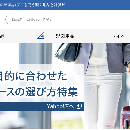
能の革製品/プロも使う製図用品と計算尺
用品
製図用品
マイペー