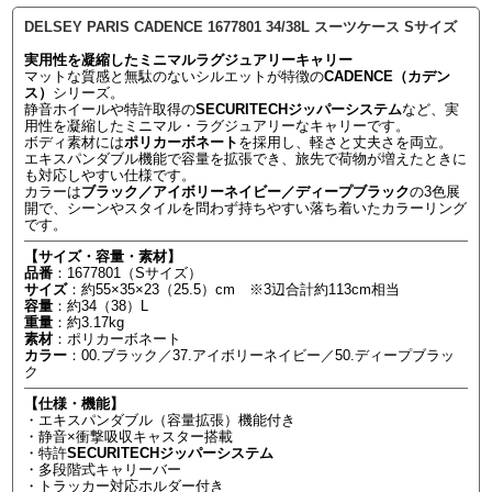
DELSEY PARIS CADENCE 1677801 34/38L スーツケース Sサイズ
実用性を凝縮したミニマルラグジュアリーキャリー
マットな質感と無駄のないシルエットが特徴の
CADENCE（カデン
ス）
シリーズ。
静音ホイールや特許取得の
SECURITECHジッパーシステム
など、実
用性を凝縮したミニマル・ラグジュアリーなキャリーです。
ボディ素材には
ポリカーボネート
を採用し、軽さと丈夫さを両立。
エキスパンダブル機能で容量を拡張でき、旅先で荷物が増えたときに
も対応しやすい仕様です。
カラーは
ブラック／アイボリーネイビー／ディープブラック
の3色展
開で、シーンやスタイルを問わず持ちやすい落ち着いたカラーリング
です。
【サイズ・容量・素材】
品番
：1677801（Sサイズ）
サイズ
：約55×35×23（25.5）cm ※3辺合計約113cm相当
容量
：約34（38）L
重量
：約3.17kg
素材
：ポリカーボネート
カラー
：00.ブラック／37.アイボリーネイビー／50.ディープブラッ
ク
【仕様・機能】
・エキスパンダブル（容量拡張）機能付き
・静音×衝撃吸収キャスター搭載
・特許
SECURITECHジッパーシステム
・多段階式キャリーバー
・トラッカー対応ホルダー付き