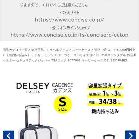
商品カテゴリ一覧
>
旅行用品 | トラベルグッズ
>
スーツケース
>
価格で選ぶ。
>
40000円以上
> 【機内持ち込み】 デルセー カデンス スーツケース Sサイズ 34/38L エキスパンダブル 静音キ
ャスター セキュリテックジッパー TSAロック 1677801 キャリーケース DELSEY PARIS