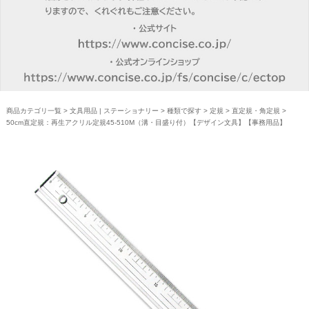
商品カテゴリ一覧
>
文具用品 | ステーショナリー
>
種類で探す
>
定規
>
直定規・角定規
>
50cm直定規：再生アクリル定規45-510M（溝・目盛り付）【デザイン文具】【事務用品】