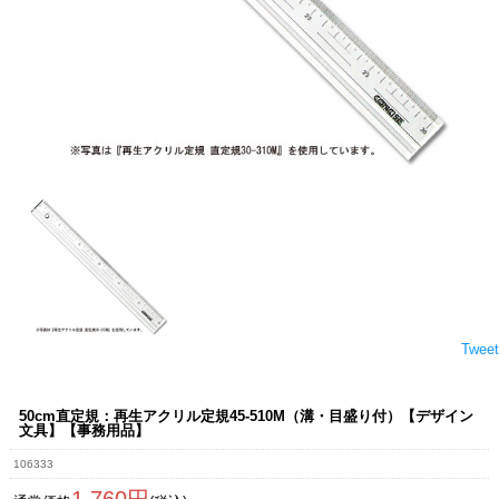
Tweet
50cm直定規：再生アクリル定規45-510M（溝・目盛り付）【デザイン
文具】【事務用品】
106333