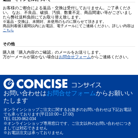
お客様のご都合による返品・交換は受付しておりません。ご了承くださ
い。 なお、不良品、破損、汚損、数量不足、商品間違い等がございまし
たら弊社送料負担にてお取り替え致します。
※返品・交換は、未開封、未使用のものに限らせて頂きます。
商品到着後1週間以内にお電話、電子メールにてご連絡ください。詳しい内容は
こちら
その他
購入後「購入内容のご確認」のメールをお送りします。
万が一メールが届かない場合は
お問合せフォーム
からご連絡ください。
お問い合わせは
お問合せフォーム
からお願いい
たします
オンラインショップご注文に関するお急ぎのお問い合わせは下記お電話
でも承っております(平日10:00～17:00)
TEL 0120-962-034
※オンラインショップ専用窓口です、ご注文以外のお問い合わせにつき
ましては対応できません
※お電話注文は承っておりません