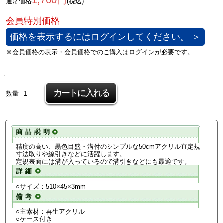
1,760円
通常価格
(税込)
価格を表示するにはログインしてください。 ＞
数量
精度の高い、黒色目盛・溝付のシンプルな50cmアクリル直定規
寸法取りや線引きなどに活躍します。
定規表面には溝が入っているので溝引きなどにも最適です。
○サイズ：510×45×3mm
○主素材：再生アクリル
○ケース付き