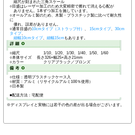
縮尺が刻まれた三角スケール
○目盛はレーザー加工のため大変精密で擦れて消える心配が
ありません。1本ずつ加工を施しています。
○オールアルミ製のため、木製・プラスチック製に比べて耐久性
に
優れ、誤差がありません。
○通常目盛の
10cmタイプ（ストラップ付）
、
15cmタイプ
、
30cm
タイプ
、
細幅10cmタイプ
、
細幅15cm
もあります。
○縮尺 1/10、1/20、1/30、1/40、1/50、1/60
○本体サイズ 長さ326×幅25×高さ21mm
○カラー クリアブラック／ブロンズ
○仕様：透明プラスチックケース入
○材質：アルミ（リサイクルアルミ100％使用）
○日本製
■配送方法：宅配便
※ディスプレイと実物には若干の色の差が出る場合がございます。