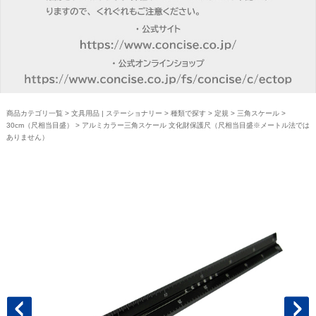
商品カテゴリ一覧
>
文具用品 | ステーショナリー
>
種類で探す
>
定規
>
三角スケール
>
30cm（尺相当目盛）
> アルミカラー三角スケール 文化財保護尺（尺相当目盛※メートル法では
ありません）