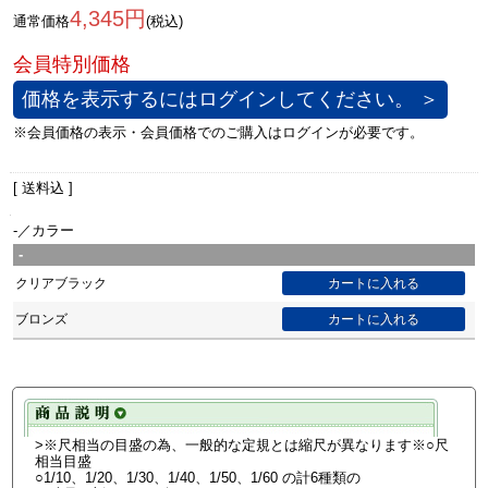
4,345円
通常価格
(税込)
価格を表示するにはログインしてください。 ＞
[ 送料込 ]
-／カラー
-
クリアブラック
ブロンズ
>※尺相当の目盛の為、一般的な定規とは縮尺が異なります※○尺
相当目盛
○1/10、1/20、1/30、1/40、1/50、1/60 の計6種類の