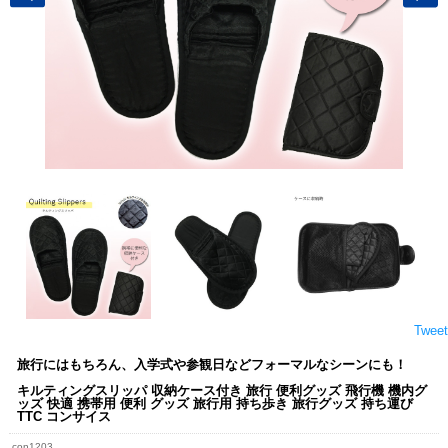
Tweet
旅行にはもちろん、入学式や参観日などフォーマルなシーンにも！
キルティングスリッパ 収納ケース付き 旅行 便利グッズ 飛行機 機内グ
ッズ 快適 携帯用 便利 グッズ 旅行用 持ち歩き 旅行グッズ 持ち運び
TTC コンサイス
con1203