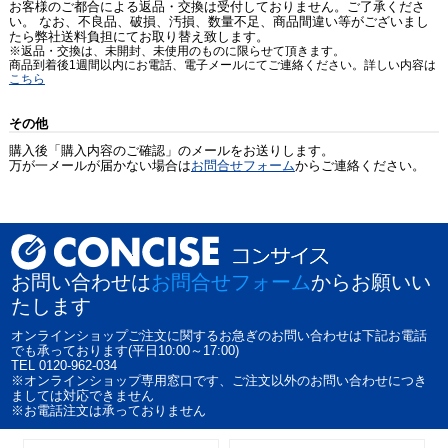
お客様のご都合による返品・交換は受付しておりません。ご了承くださ
い。 なお、不良品、破損、汚損、数量不足、商品間違い等がございまし
たら弊社送料負担にてお取り替え致します。
※返品・交換は、未開封、未使用のものに限らせて頂きます。
商品到着後1週間以内にお電話、電子メールにてご連絡ください。詳しい内容は
こちら
その他
購入後「購入内容のご確認」のメールをお送りします。
万が一メールが届かない場合は
お問合せフォーム
からご連絡ください。
お問い合わせは
お問合せフォーム
からお願いい
たします
オンラインショップご注文に関するお急ぎのお問い合わせは下記お電話
でも承っております(平日10:00～17:00)
TEL 0120-962-034
※オンラインショップ専用窓口です、ご注文以外のお問い合わせにつき
ましては対応できません
※お電話注文は承っておりません