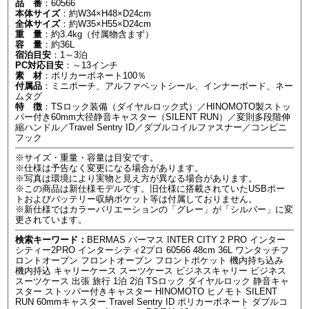
品 番
：60566
本体サイズ
：約W34×H48×D24cm
全体サイズ
：約W35×H55×D24cm
重 量
：約3.4kg（付属物含まず）
容 量
：約36L
宿泊目安
：1～3泊
PC対応目安
：～13インチ
素 材
：ポリカーボネート100％
付属品
：ミニポーチ、アルファベットシール、インナーボード、ネー
ムタグ
特 徴
：TSロック装備（ダイヤルロック式）／HINOMOTO製ストッ
パー付き60mm大径静音キャスター（SILENT RUN）／変則多段階伸
縮ハンドル／Travel Sentry ID／ダブルコイルファスナー／コンビニ
フック
※サイズ・重量・容量は目安です。
※仕様は予告なく変更になる場合があります。
※写真は環境により実物と見え方が異なる場合があります。
※この商品は新仕様モデルです。旧仕様に搭載されていたUSBポー
トおよびバッテリー収納ポケット等は付属しておりません。
※新仕様ではカラーバリエーションの「グレー」が「シルバー」に変
更されています。
検索キーワード：
BERMAS バーマス INTER CITY 2 PRO インター
シティー2PRO インターシティ2プロ 60566 48cm 36L ワンタッチフ
ロントオープン フロントオープン フロントポケット 機内持ち込み
機内持込 キャリーケース スーツケース ビジネスキャリー ビジネス
スーツケース 出張 旅行 1泊 2泊 TSロック ダイヤルロック 静音キャ
スター ストッパー付きキャスター HINOMOTO ヒノモト SILENT
RUN 60mmキャスター Travel Sentry ID ポリカーボネート ダブルコ