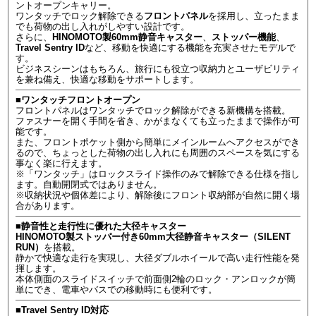
ントオープンキャリー。
ワンタッチでロック解除できる
フロントパネル
を採用し、立ったまま
でも荷物の出し入れがしやすい設計です。
さらに、
HINOMOTO製60mm静音キャスター
、
ストッパー機能
、
Travel Sentry ID
など、移動を快適にする機能を充実させたモデルで
す。
ビジネスシーンはもちろん、旅行にも役立つ収納力とユーザビリティ
を兼ね備え、快適な移動をサポートします。
■ワンタッチフロントオープン
フロントパネルはワンタッチでロック解除ができる新機構を搭載。
ファスナーを開く手間を省き、かがまなくても立ったままで操作が可
能です。
また、フロントポケット側から簡単にメインルームへアクセスができ
るので、ちょっとした荷物の出し入れにも周囲のスペースを気にする
事なく楽に行えます。
※「ワンタッチ」はロックスライド操作のみで解除できる仕様を指し
ます。自動開閉式ではありません。
※収納状況や個体差により、解除後にフロント収納部が自然に開く場
合があります。
■静音性と走行性に優れた大径キャスター
HINOMOTO製ストッパー付き60mm大径静音キャスター（SILENT
RUN）
を搭載。
静かで快適な走行を実現し、大径ダブルホイールで高い走行性能を発
揮します。
本体側面のスライドスイッチで前面側2輪のロック・アンロックが簡
単にでき、電車やバスでの移動時にも便利です。
■Travel Sentry ID対応