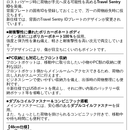
ロストバゲージ時に荷物が手元へ戻る可能性を高める
Travel Sentry
ID
を装備。
背面プレートの固有IDを登録しておくことで、万一の荷物紛失時に役
立ちます。
新仕様では、背面のTravel Sentry IDプレートのデザインが変更され
ています。
■耐衝撃性に優れたポリカーボネートボディ
メイン素材には
ポリカーボネート100％
を採用。
強度と弾力性を兼ね備え、軽さと耐衝撃性を高い次元で両立していま
す。
リブデザインにより、傷が目立ちにくいのもポイントです。
■PC収納にも対応したフロント収納
フロントポケットは、移動中に取り出したい小物やPC類の収納に便
利な設計。
フロントポケット側からメインルームへアクセスできるため、荷物の
出し入れがスムーズに行えます。
ビジネスシーンで使いやすい収納力を備え、出張時の荷物整理にも便
利です。
※新仕様ではUSBポートを廃止し、それに伴い内装のバッテリー収
納ポケット等を省略しています。
■ダブルコイルファスナー＆コンビニフック搭載
メインファスナーには、安心感のある
ダブルコイルファスナー
を採
用。
また、ちょっとした荷物を掛けられるコンビニフック付きで、移動中
や待ち時間にも便利です。
【48cm仕様】