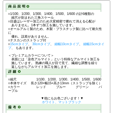
○1/100、1/200、1/300、1/400、1/500、1/600 の計6種類の
縮尺が刻まれた三角スケール
○目盛はレーザー加工のため大変精密で擦れて消える心配が
ありません。1本ずつ加工を施しています。
○オールアルミ製のため、木製・プラスチック製に比べて耐久性
に
優れ、誤差がありません。
○ナスカンのストラップ付
○
15cmタイプ
、
30cmタイプ
、
細幅10cmタイプ
、
細幅15cmタイ
プ
、 もあります。
＜プレミアムカラーについて＞
表面には「染色アルマイト」という特殊なアルマイト加工を
施しています。 熟練の職人が目で見て、繊細な調整を繰り
返しながらアルマイト加工を施します。
○縮尺 1/100、1/200、1/300、1/400、1/500、1/600
○本体サイズ 長さ120×幅15×高さ13mm（ストラップを除く）
○カラー レッド ブルー グリーン パ
ープル
▼他にもお色ございます！▼
ホワイト、マットブラック