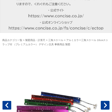
商品カテゴリ一覧
>
製図用品・計算尺
>
三角スケール
> アルミカラー三角スケール 10cmスト
ラップ付 （プレミアムカラー） デザイン文具 事務用品 製図