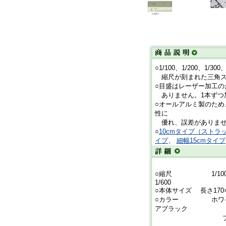
○1/100、1/200、1/30
縮尺が刻まれた三角ス
○目盛はレーザー加工の
ありません。1本ずつ
○オールアルミ製のた
性に
優れ、誤差がありませ
○
10cmタイプ（ストラ
イプ
、
細幅15cmタイプ
○縮尺 1/100、1/20
1/600
○本体サイズ 長さ170×
○カラー ホワ
アブラック
ブロンズ