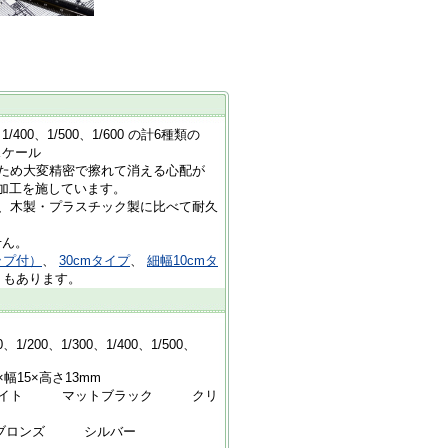
0、1/400、1/500、1/600 の計6種類の
ケール
ため大変精密で擦れて消える心配が
加工を施しています。
め、木製・プラスチック製に比べて耐久
ん。
ップ付）
、
30cmタイプ
、
細幅10cmタ
もあります。
0、1/300、1/400、1/500、
幅15×高さ13mm
イト マットブラック クリ
 シルバー