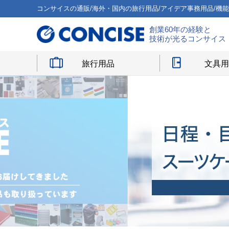
コンサイスの通販/海外・国内の旅行用品/アイデア事務用品/機
創業60年の経験と
技術が光るコンサイス
旅行用品
文具