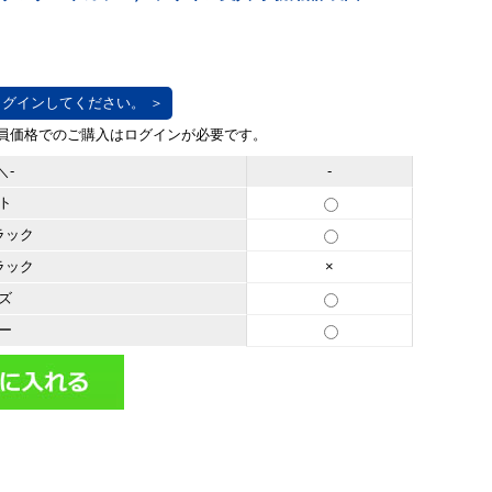
グインしてください。 ＞
＼-
-
ト
ラック
ラック
×
ズ
ー