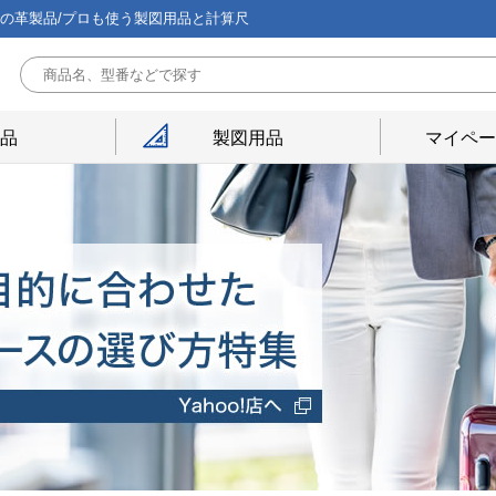
能の革製品/プロも使う製図用品と計算尺
用品
製図用品
マイペー