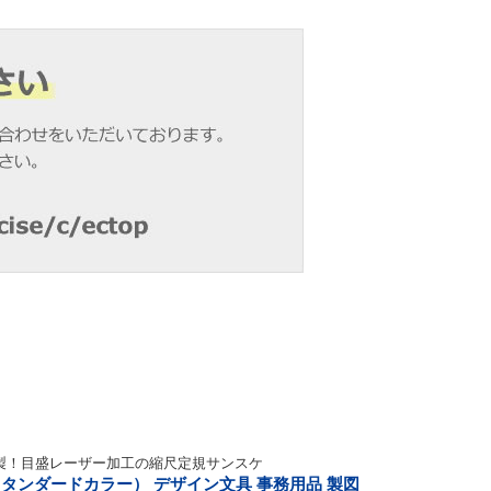
製！目盛レーザー加工の縮尺定規サンスケ
スタンダードカラー） デザイン文具 事務用品 製図