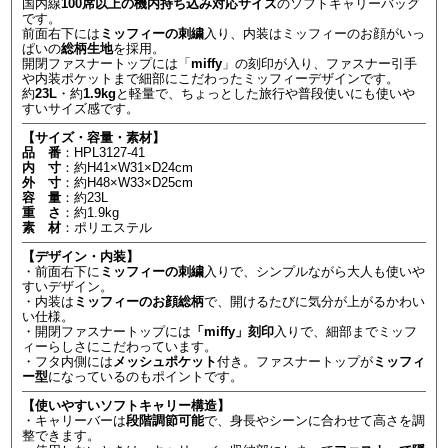
国内線
100席以上の機内持ち込み対応サイズ
のソフトキャリーバッグ
です。
前面右下には
ミッフィーの刺繍
入り、内装はミッフィーのお顔がいっ
ぱいの
総柄生地
を採用。
開閉ファスナートップには「
miffy
」の刻印が入り、ファスナー引手
や内装ポケットまで細部にこだわったミッフィーデザインです。
約
23L
・約
1.9kg
と軽量で、ちょっとした旅行や普段使いにも使いや
すいサイズ感です。
【サイズ・容量・素材】
品 番
：HPL3127-41
内 寸
：約H41×W31×D24cm
外 寸
：約H48×W33×D25cm
容 量
：約23L
重 さ
：約1.9kg
素 材
：ポリエステル
【デザイン・内装】
・前面右下に
ミッフィーの刺繍
入りで、シンプルながら大人も使いや
すいデザイン。
・内装は
ミッフィーのお顔総柄
で、開けるたびに気分が上がるかわい
い仕様。
・開閉ファスナートップには
「miffy」刻印
入りで、細部までミッフ
ィーらしさにこだわっています。
・フタ内側には
メッシュポケット
付き。ファスナートップが
ミッフィ
ー型
になっているのもポイントです。
【使いやすいソフトキャリー構造】
・キャリーバーは
段階調節可能
で、身長やシーンに合わせて高さを調
整できます。