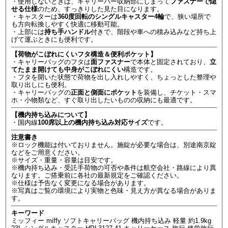
・使用しないときは、キャリーバー収納部にしまって
ファスナーで隠
せる仕様
のため、すっきりした見た目になります。
・キャスターは
360度回転のシングルキャスター4輪
で、狭い場所で
も方向転換しやすく快適に移動可能。
・上部には
持ち手ハンドル
付きで、階段や車への積み込みなど持ち上
げて運ぶときにも便利です。
【荷物がこぼれにくいフタ構造＆便利ポケット】
・キャリーバッグのフタは
面ファスナー
で本体と固定されており、
立
てたまま開けても中身がこぼれにくい
構造です。
・フタを開いた状態で荷物を出し入れしやすく、ちょっとした整理や
取り出しにも便利。
・キャリーバッグの
正面と側面にポケット
を装備し、チケット・スマ
ホ・小物類など、すぐ取り出したいものの収納にも最適です。
【機内持ち込みについて】
・国内線
100席以上の機内持ち込み対応サイズ
です。
注意書き
※ロック機能は付いておりません。施錠が必要な場合は、別途南京錠
などをご用意ください。
※サイズ・重量・容量は目安です。
※機内持ち込み・受託手荷物の可否や条件は航空会社・路線により異
なります。ご搭乗前に各社の最新規定をご確認ください。
※仕様は予告なく変更になる場合があります。
※写真はご覧の環境により実物と色味・見え方が異なる場合がありま
す。
キーワード
ミッフィー miffy ソフトキャリーバッグ 機内持ち込み 軽量 約1.9kg