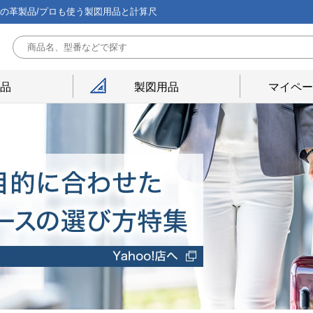
能の革製品/プロも使う製図用品と計算尺
用品
製図用品
マイペー