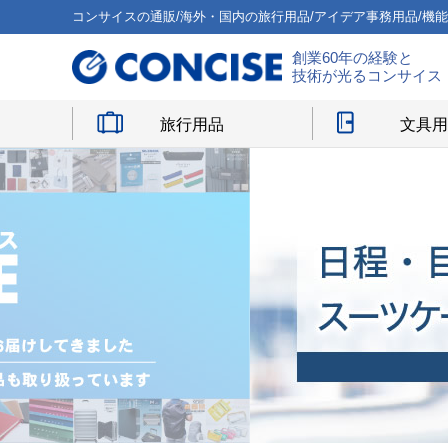
コンサイスの通販/海外・国内の旅行用品/アイデア事務用品/機
創業60年の経験と
技術が光るコンサイス
旅行用品
文具