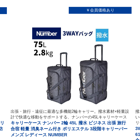
出張・旅行・遠征に最適な多機能2輪キャリー。撥水素材×軽量設
撥
計で快適な移動をサポートする、ナンバーの45Lキャリーケース
い
ャリ
キャリーケース ナンバー 2輪 45L 撥水 ビジネス 出張 旅行
リ
3
防
合宿 軽量 消臭ネーム付き ポリエステル 3段階キャリーバー
6
メンズ レディース NUMBER