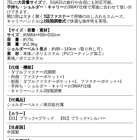
75Lの
大容量サイズ
で、5泊6日の旅行や合宿にも対応可能。
手持ち・ショルダー・キャリー
の3WAY仕様で用途に合わせて使い分
けできます。
開口部は大きく開く
3辺ファスナー
で荷物の出し入れもスムーズ。
キャリーハンドルは
2段階調整式
で快適な操作性を実現。
【サイズ・容量・素材】
サイズ
：約W64×H30×D32cm
容 量
：約75L
重 量
：約2.8kg
ショルダーベルト長さ
：約88～143cm（取り外し可）
素 材
：本体／ポリエステル（PUコーティング加工）
裏地／ポリエステル
【仕様・機能】
・ダブルファスナー式開閉
・内側：ファスナーポケット×1
・前面：ダブルファスナーポケット×1、ファスナーポケット×1
・手持ち・ショルダー・キャリーの3WAY仕様
・キャリーハンドル2段階調整
【付属品】
ショルダーベルト／南京錠付属
【カラー】
【01】ブラック×ブラック 【81】ブラック×シルバー
【生産国】
中国製