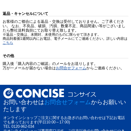
返品・キャンセルについて
お客様のご都合による返品・交換は受付しておりません。ご了承くださ
い。 なお、不良品、破損、汚損、数量不足、商品間違い等がございまし
たら弊社送料負担にてお取り替え致します。
※返品・交換は、未開封、未使用のものに限らせて頂きます。
商品到着後1週間以内にお電話、電子メールにてご連絡ください。詳しい内容は
こちら
その他
購入後「購入内容のご確認」のメールをお送りします。
万が一メールが届かない場合は
お問合せフォーム
からご連絡ください。
お問い合わせは
お問合せフォーム
からお願いい
たします
オンラインショップご注文に関するお急ぎのお問い合わせは下記お電話
でも承っております(平日10:00～17:00)
TEL 0120-962-034
※オンラインショップ専用窓口です、ご注文以外のお問い合わせにつき